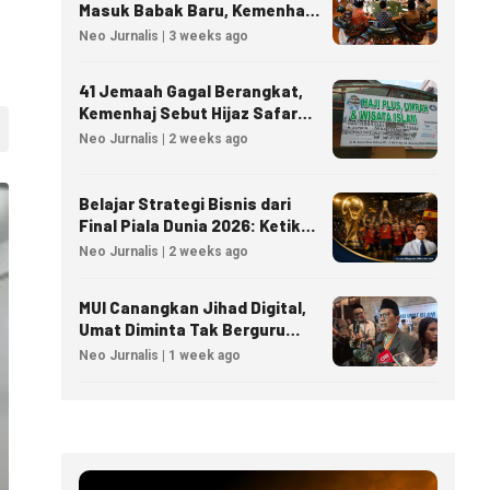
Masuk Babak Baru, Kemenhaj
Matangkan Regulasi Nasional
Neo Jurnalis | 3 weeks ago
41 Jemaah Gagal Berangkat,
Kemenhaj Sebut Hijaz Safar
Tidak Masuk Daftar Resmi
Neo Jurnalis | 2 weeks ago
PPIU
Belajar Strategi Bisnis dari
Final Piala Dunia 2026: Ketika
Taktik Sepak Bola Menjadi
Neo Jurnalis | 2 weeks ago
Inspirasi Kesuksesan Bisnis
MUI Canangkan Jihad Digital,
Umat Diminta Tak Berguru
Agama Lewat AI
Neo Jurnalis | 1 week ago