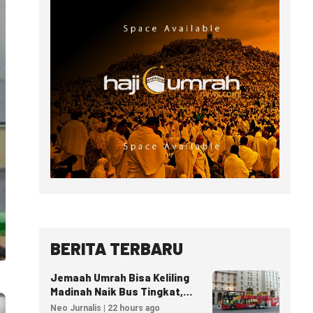
BERITA TERBARU
Jemaah Umrah Bisa Keliling
Madinah Naik Bus Tingkat,
Tiket Mulai 40 Riyal
Neo Jurnalis | 22 hours ago