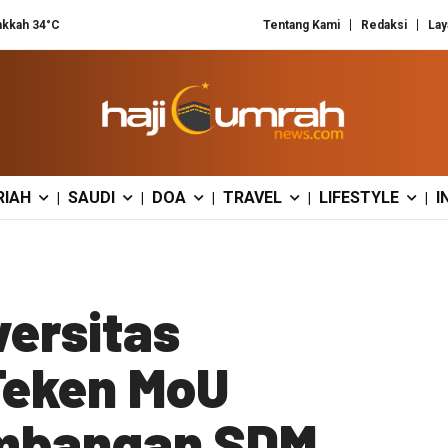
kkah 34°C
Tentang Kami
Redaksi
Lay
RIAH
SAUDI
DOA
TRAVEL
LIFESTYLE
I
|
|
|
|
|
ersitas
eken MoU
mbangan SDM