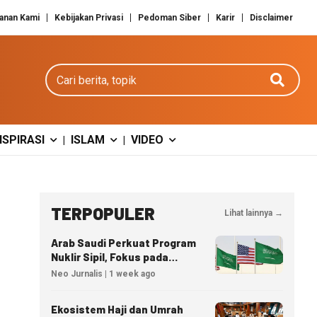
anan Kami
Kebijakan Privasi
Pedoman Siber
Karir
Disclaimer
Cari berita
NSPIRASI
ISLAM
VIDEO
|
|
TERPOPULER
Lihat lainnya →
Arab Saudi Perkuat Program
Nuklir Sipil, Fokus pada
Transfer Teknologi dan
Neo Jurnalis | 1 week ago
Kedaulatan Energi
Ekosistem Haji dan Umrah