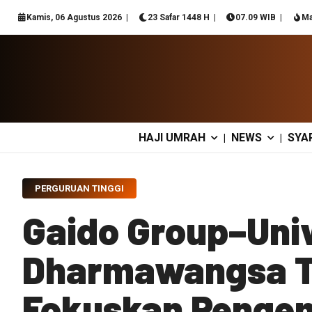
Kamis, 06 Agustus 2026
23 Safar 1448 H
07.09 WIB
Ma
HAJI UMRAH
NEWS
SYA
|
|
PERGURUAN TINGGI
Gaido Group–Univ
Dharmawangsa T
Fokuskan Penge