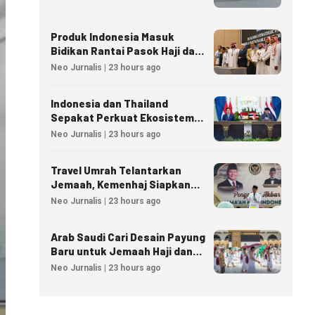
Produk Indonesia Masuk
Bidikan Rantai Pasok Haji dan
Umrah Arab Saudi
Neo Jurnalis | 23 hours ago
Indonesia dan Thailand
Sepakat Perkuat Ekosistem
Industri Halal
Neo Jurnalis | 23 hours ago
Travel Umrah Telantarkan
Jemaah, Kemenhaj Siapkan
Sanksi Penutupan Izin hingga
Neo Jurnalis | 23 hours ago
Pidana
Arab Saudi Cari Desain Payung
Baru untuk Jemaah Haji dan
Umrah
Neo Jurnalis | 23 hours ago