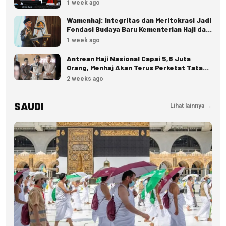
1 week ago
Wamenhaj: Integritas dan Meritokrasi Jadi
Fondasi Budaya Baru Kementerian Haji dan
Umrah
1 week ago
Antrean Haji Nasional Capai 5,8 Juta
Orang, Menhaj Akan Terus Perketat Tata
Kelola
2 weeks ago
SAUDI
Lihat lainnya →