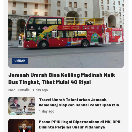
UMRAH
Jemaah Umrah Bisa Keliling Madinah Naik
Bus Tingkat, Tiket Mulai 40 Riyal
Neo Jurnalis | 1 day ago
Travel Umrah Telantarkan Jemaah,
Kemenhaj Siapkan Sanksi Penutupan Izin
hingga Pidana
1 day ago
Frasa PPIU Ilegal Dipersoalkan di MK, DPR
Diminta Perjelas Unsur Pidananya