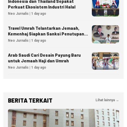
Indonesia dan Thailand Sepakat
Perkuat Ekosistem Industri Halal
Neo Jurnalis | 1 day ago
Travel Umrah Telantarkan Jemaah,
Kemenhaj Siapkan Sanksi Penutupan
Izin hingga Pidana
Neo Jurnalis | 1 day ago
Arab Saudi Cari Desain Payung Baru
untuk Jemaah Haji dan Umrah
Neo Jurnalis | 1 day ago
BERITA TERKAIT
Lihat lainnya →