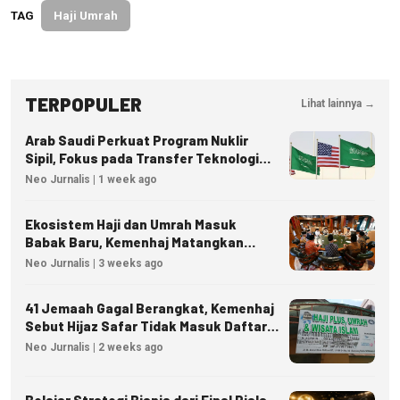
TAG
Haji Umrah
TERPOPULER
Lihat lainnya →
Arab Saudi Perkuat Program Nuklir
Sipil, Fokus pada Transfer Teknologi
dan Kedaulatan Energi
Neo Jurnalis | 1 week ago
Ekosistem Haji dan Umrah Masuk
Babak Baru, Kemenhaj Matangkan
Regulasi Nasional
Neo Jurnalis | 3 weeks ago
41 Jemaah Gagal Berangkat, Kemenhaj
Sebut Hijaz Safar Tidak Masuk Daftar
Resmi PPIU
Neo Jurnalis | 2 weeks ago
Belajar Strategi Bisnis dari Final Piala