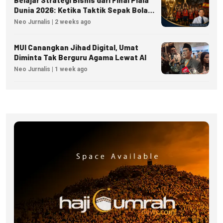
Dunia 2026: Ketika Taktik Sepak Bola
Menjadi Inspirasi Kesuksesan Bisnis
Neo Jurnalis | 2 weeks ago
MUI Canangkan Jihad Digital, Umat
Diminta Tak Berguru Agama Lewat AI
Neo Jurnalis | 1 week ago