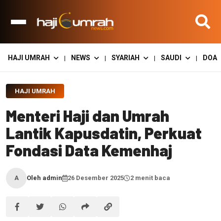
HAJI UMRAH
NEWS
SYARIAH
SAUDI
DOA
|
|
|
|
HAJI UMRAH
Menteri Haji dan Umrah
Lantik Kapusdatin, Perkuat
Fondasi Data Kemenhaj
Oleh admin
26 Desember 2025
2 menit baca
A