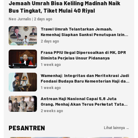
Jemaah Umrah Bisa Keliling Madinah Naik
Bus Tingkat, Tiket Mulai 40 Riyal
Neo Jurnalis | 2 days ago
Travel Umrah Telantarkan Jemaah,
Kemenhaj Siapkan Sanksi Penutupan Izin
hingga Pidana
2 days ago
Frasa PPIU Ilegal Dipersoalkan di MK, DPR
Diminta Perjelas Unsur Pidananya
1 week ago
Wamenhaj: Integritas dan Meritokrasi Jadi
Fondasi Budaya Baru Kementerian Haji dan
Umrah
1 week ago
Antrean Haji Nasional Capai 5,8 Juta
Orang, Menhaj Akan Terus Perketat Tata
Kelola
2 weeks ago
PESANTREN
Lihat lainnya →