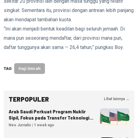
sekitar 20 provinsi lain dengan masa tunggu yang relatif
singkat. Sementara itu, provinsi dengan antrean lebih panjang
akan mendapat tambahan kuota.
“Ini akan menjadi bentuk keadilan bagi seluruh jemaah. Di
mana pun seseorang mendaftar, dari provinsi mana pun,
daftar tunggunya akan sama — 26,4 tahun,” pungkas Boy.
TAG
Haji Umrah
TERPOPULER
Lihat lainnya →
Arab Saudi Perkuat Program Nuklir
Sipil, Fokus pada Transfer Teknologi
dan Kedaulatan Energi
Neo Jurnalis | 1 week ago