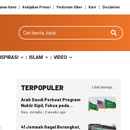
anan Kami
Kebijakan Privasi
Pedoman Siber
Karir
Disclaimer
Cari berita
NSPIRASI
ISLAM
VIDEO
|
|
TERPOPULER
Lihat lainnya →
Arab Saudi Perkuat Program
Nuklir Sipil, Fokus pada
Transfer Teknologi dan
Neo Jurnalis | 2 weeks ago
Kedaulatan Energi
41 Jemaah Gagal Berangkat,