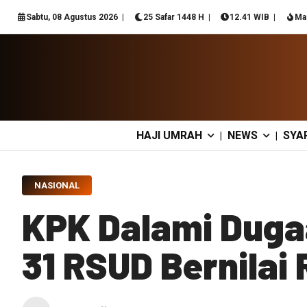
Sabtu, 08 Agustus 2026
25 Safar 1448 H
12.41 WIB
Ma
HAJI UMRAH
NEWS
SYA
|
|
NASIONAL
KPK Dalami Duga
31 RSUD Bernilai 