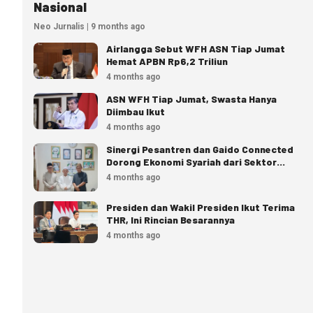
Nasional
Neo Jurnalis | 9 months ago
Airlangga Sebut WFH ASN Tiap Jumat
Hemat APBN Rp6,2 Triliun
4 months ago
ASN WFH Tiap Jumat, Swasta Hanya
Diimbau Ikut
4 months ago
Sinergi Pesantren dan Gaido Connected
Dorong Ekonomi Syariah dari Sektor
Pangan
4 months ago
Presiden dan Wakil Presiden Ikut Terima
THR, Ini Rincian Besarannya
4 months ago