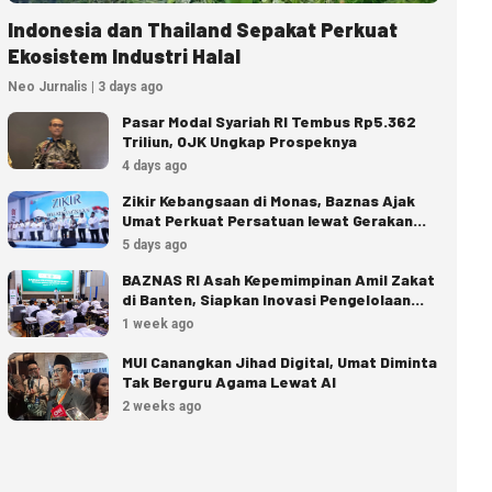
Indonesia dan Thailand Sepakat Perkuat
Ekosistem Industri Halal
Neo Jurnalis | 3 days ago
Pasar Modal Syariah RI Tembus Rp5.362
Triliun, OJK Ungkap Prospeknya
4 days ago
Zikir Kebangsaan di Monas, Baznas Ajak
Umat Perkuat Persatuan lewat Gerakan
Zakat
5 days ago
BAZNAS RI Asah Kepemimpinan Amil Zakat
di Banten, Siapkan Inovasi Pengelolaan
Zakat
1 week ago
MUI Canangkan Jihad Digital, Umat Diminta
Tak Berguru Agama Lewat AI
2 weeks ago