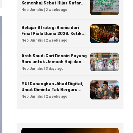
Kemenhaj Sebut Hijaz Safar
Tidak Masuk Daftar Resmi
Neo Jurnalis | 2 weeks ago
PPIU
Belajar Strategi Bisnis dari
Final Piala Dunia 2026: Ketika
Taktik Sepak Bola Menjadi
Neo Jurnalis | 2 weeks ago
Inspirasi Kesuksesan Bisnis
Arab Saudi Cari Desain Payung
Baru untuk Jemaah Haji dan
Umrah
Neo Jurnalis | 3 days ago
MUI Canangkan Jihad Digital,
Umat Diminta Tak Berguru
Agama Lewat AI
Neo Jurnalis | 2 weeks ago