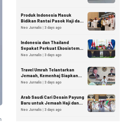
Produk Indonesia Masuk
Bidikan Rantai Pasok Haji dan
Umrah Arab Saudi
Neo Jurnalis | 3 days ago
Indonesia dan Thailand
Sepakat Perkuat Ekosistem
Industri Halal
Neo Jurnalis | 3 days ago
Travel Umrah Telantarkan
Jemaah, Kemenhaj Siapkan
Sanksi Penutupan Izin hingga
Neo Jurnalis | 3 days ago
Pidana
Arab Saudi Cari Desain Payung
Baru untuk Jemaah Haji dan
Umrah
Neo Jurnalis | 3 days ago
n