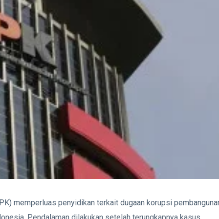
K) memperluas penyidikan terkait dugaan korupsi pembanguna
donesia. Pendalaman dilakukan setelah terungkapnya kasus