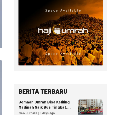
BERITA TERBARU
Jemaah Umrah Bisa Keliling
Madinah Naik Bus Tingkat,
Tiket Mulai 40 Riyal
Neo Jurnalis | 3 days ago