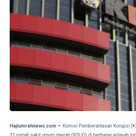
Hajiumrahnews.com —
Komisi Pemberantasan Korupsi (KP
31 rumah sakit umum daerah (RSUD) di berbagai wilayah In