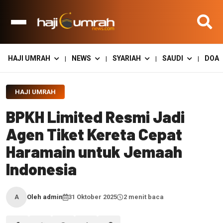
HAJI UMRAH
NEWS
SYARIAH
SAUDI
DOA
|
|
|
|
HAJI UMRAH
BPKH Limited Resmi Jadi
Agen Tiket Kereta Cepat
Haramain untuk Jemaah
Indonesia
Oleh admin
31 Oktober 2025
2 menit baca
A