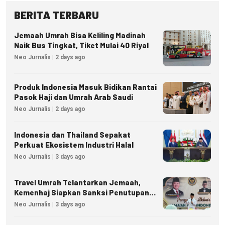
BERITA TERBARU
Jemaah Umrah Bisa Keliling Madinah
Naik Bus Tingkat, Tiket Mulai 40 Riyal
Neo Jurnalis | 2 days ago
Produk Indonesia Masuk Bidikan Rantai
Pasok Haji dan Umrah Arab Saudi
Neo Jurnalis | 2 days ago
Indonesia dan Thailand Sepakat
Perkuat Ekosistem Industri Halal
Neo Jurnalis | 3 days ago
Travel Umrah Telantarkan Jemaah,
Kemenhaj Siapkan Sanksi Penutupan
Izin hingga Pidana
Neo Jurnalis | 3 days ago