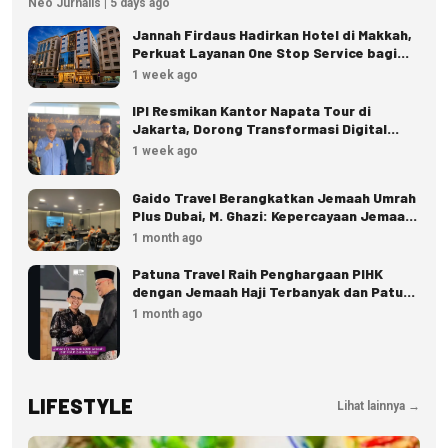
Neo Jurnalis | 5 days ago
Jannah Firdaus Hadirkan Hotel di Makkah,
Perkuat Layanan One Stop Service bagi
Jemaah
1 week ago
IPI Resmikan Kantor Napata Tour di
Jakarta, Dorong Transformasi Digital
Pariwisata
1 week ago
Gaido Travel Berangkatkan Jemaah Umrah
Plus Dubai, M. Ghazi: Kepercayaan Jemaah
Terus Meningkat
1 month ago
Patuna Travel Raih Penghargaan PIHK
dengan Jemaah Haji Terbanyak dan Patuh
Regulasi
1 month ago
LIFESTYLE
Lihat lainnya →