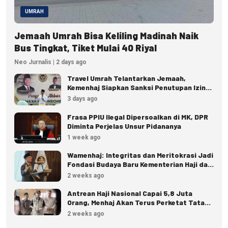
UMRAH
Jemaah Umrah Bisa Keliling Madinah Naik
Bus Tingkat, Tiket Mulai 40 Riyal
Neo Jurnalis | 2 days ago
Travel Umrah Telantarkan Jemaah,
Kemenhaj Siapkan Sanksi Penutupan Izin
hingga Pidana
3 days ago
Frasa PPIU Ilegal Dipersoalkan di MK, DPR
Diminta Perjelas Unsur Pidananya
1 week ago
Wamenhaj: Integritas dan Meritokrasi Jadi
Fondasi Budaya Baru Kementerian Haji dan
Umrah
2 weeks ago
Antrean Haji Nasional Capai 5,8 Juta
Orang, Menhaj Akan Terus Perketat Tata
Kelola
2 weeks ago