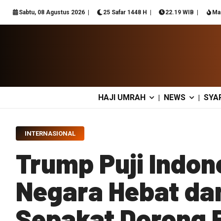
Sabtu, 08 Agustus 2026
25 Safar 1448 H
22.19 WIB
Ma
HAJI UMRAH
NEWS
SYA
|
|
INTERNASIONAL
Trump Puji Indon
Negara Hebat dan
Sepakat Dorong 