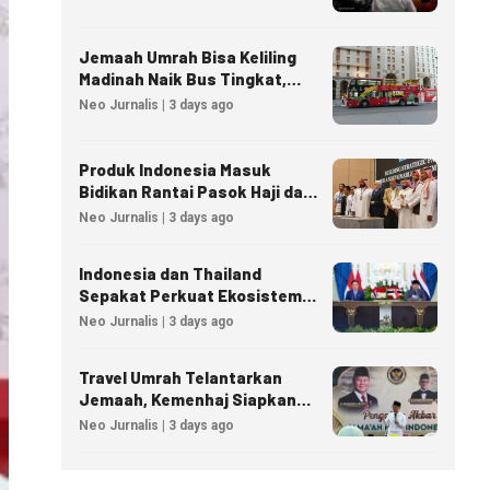
Jemaah Umrah Bisa Keliling
Madinah Naik Bus Tingkat,
Tiket Mulai 40 Riyal
Neo Jurnalis | 3 days ago
Produk Indonesia Masuk
Bidikan Rantai Pasok Haji dan
Umrah Arab Saudi
Neo Jurnalis | 3 days ago
Indonesia dan Thailand
Sepakat Perkuat Ekosistem
Industri Halal
Neo Jurnalis | 3 days ago
Travel Umrah Telantarkan
Jemaah, Kemenhaj Siapkan
Sanksi Penutupan Izin hingga
Neo Jurnalis | 3 days ago
Pidana