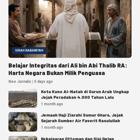
SIRAH NABAWIYAH
Belajar Integritas dari Ali bin Abi Thalib RA:
Harta Negara Bukan Milik Penguasa
Neo Jurnalis | 5 days ago
Kota Kuno Al-Natah di Gurun Arab Ungkap
Jejak Peradaban 4.000 Tahun Lalu
1 month ago
Jemaah Haji Ziarahi Sumur Ghars, Jejak
Sejarah Sumber Air Favorit Rasulullah
1 month ago
Kekaisaran Ottoman dan Sisi Gelap