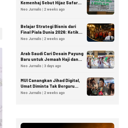
Kemenhaj Sebut Hijaz Safar
Tidak Masuk Daftar Resmi
Neo Jurnalis | 2 weeks ago
PPIU
Belajar Strategi Bisnis dari
Final Piala Dunia 2026: Ketika
Taktik Sepak Bola Menjadi
Neo Jurnalis | 2 weeks ago
Inspirasi Kesuksesan Bisnis
Arab Saudi Cari Desain Payung
Baru untuk Jemaah Haji dan
Umrah
Neo Jurnalis | 3 days ago
MUI Canangkan Jihad Digital,
Umat Diminta Tak Berguru
Agama Lewat AI
Neo Jurnalis | 2 weeks ago