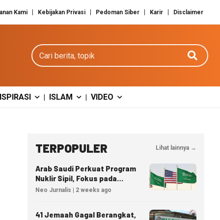
anan Kami
Kebijakan Privasi
Pedoman Siber
Karir
Disclaimer
Cari berita
NSPIRASI
ISLAM
VIDEO
|
|
TERPOPULER
Lihat lainnya →
Arab Saudi Perkuat Program
Nuklir Sipil, Fokus pada
Transfer Teknologi dan
Neo Jurnalis | 2 weeks ago
Kedaulatan Energi
41 Jemaah Gagal Berangkat,