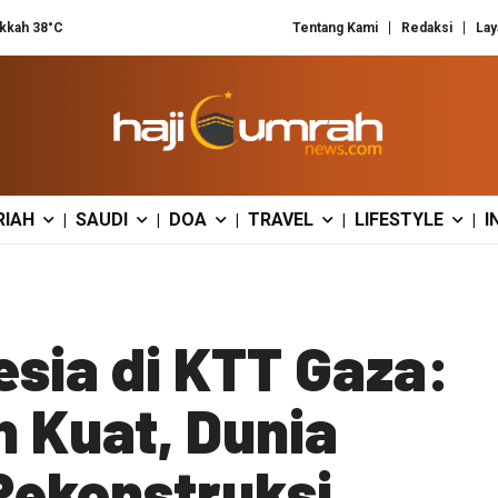
kkah 38°C
Tentang Kami
Redaksi
Lay
RIAH
SAUDI
DOA
TRAVEL
LIFESTYLE
I
|
|
|
|
|
esia di KTT Gaza:
 Kuat, Dunia
Rekonstruksi