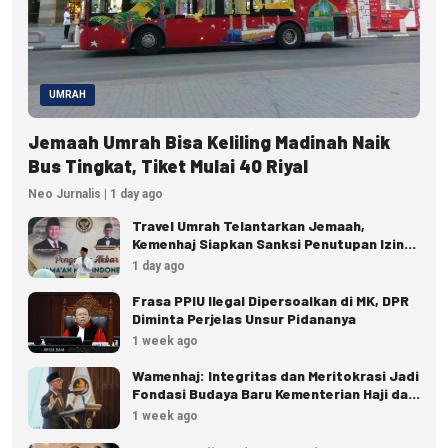
UMRAH
Jemaah Umrah Bisa Keliling Madinah Naik
Bus Tingkat, Tiket Mulai 40 Riyal
Neo Jurnalis | 1 day ago
Travel Umrah Telantarkan Jemaah,
Kemenhaj Siapkan Sanksi Penutupan Izin
hingga Pidana
1 day ago
Frasa PPIU Ilegal Dipersoalkan di MK, DPR
Diminta Perjelas Unsur Pidananya
1 week ago
Wamenhaj: Integritas dan Meritokrasi Jadi
Fondasi Budaya Baru Kementerian Haji dan
Umrah
1 week ago