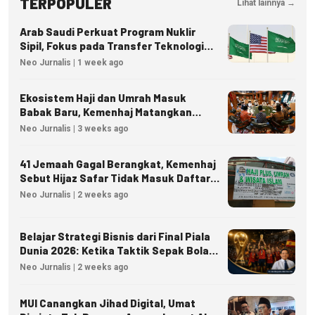
TERPOPULER
Lihat lainnya →
Arab Saudi Perkuat Program Nuklir
Sipil, Fokus pada Transfer Teknologi
dan Kedaulatan Energi
Neo Jurnalis | 1 week ago
Ekosistem Haji dan Umrah Masuk
Babak Baru, Kemenhaj Matangkan
Regulasi Nasional
Neo Jurnalis | 3 weeks ago
41 Jemaah Gagal Berangkat, Kemenhaj
Sebut Hijaz Safar Tidak Masuk Daftar
Resmi PPIU
Neo Jurnalis | 2 weeks ago
Belajar Strategi Bisnis dari Final Piala
Dunia 2026: Ketika Taktik Sepak Bola
Menjadi Inspirasi Kesuksesan Bisnis
Neo Jurnalis | 2 weeks ago
MUI Canangkan Jihad Digital, Umat