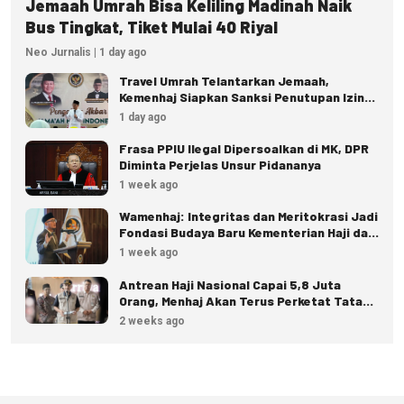
Jemaah Umrah Bisa Keliling Madinah Naik
Bus Tingkat, Tiket Mulai 40 Riyal
Neo Jurnalis | 1 day ago
Travel Umrah Telantarkan Jemaah,
Kemenhaj Siapkan Sanksi Penutupan Izin
hingga Pidana
1 day ago
Frasa PPIU Ilegal Dipersoalkan di MK, DPR
Diminta Perjelas Unsur Pidananya
1 week ago
Wamenhaj: Integritas dan Meritokrasi Jadi
Fondasi Budaya Baru Kementerian Haji dan
Umrah
1 week ago
Antrean Haji Nasional Capai 5,8 Juta
Orang, Menhaj Akan Terus Perketat Tata
Kelola
2 weeks ago