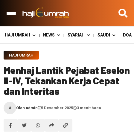
HAJI UMRAH
NEWS
SYARIAH
SAUDI
DOA
|
|
|
|
HAJI UMRAH
Menhaj Lantik Pejabat Eselon
II-IV, Tekankan Kerja Cepat
dan Interitas
Oleh admin
5 Desember 2025
3 menit baca
A