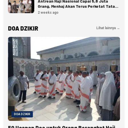
Antrean Haji Nasional Capai 5,8 Juta
Orang, Menhaj Akan Terus Perketat Tata
Kelola
2 weeks ago
DOA DZIKIR
Lihat lainnya →
DOA DZIKIR
50 Ucapan Doa untuk Orang Berangkat Haji