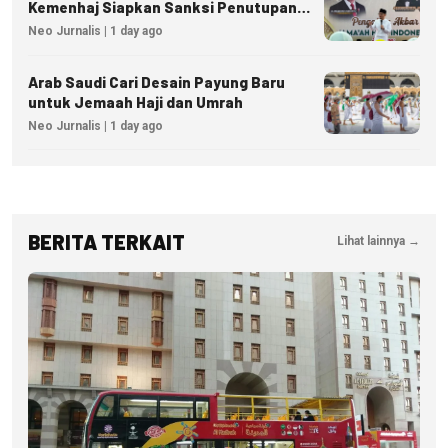
Kemenhaj Siapkan Sanksi Penutupan
Izin hingga Pidana
Neo Jurnalis | 1 day ago
Arab Saudi Cari Desain Payung Baru
untuk Jemaah Haji dan Umrah
Neo Jurnalis | 1 day ago
BERITA TERKAIT
Lihat lainnya →