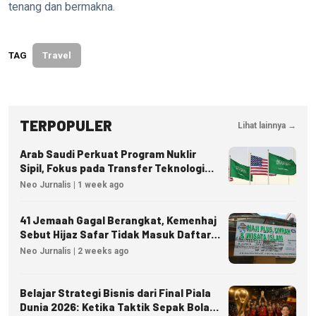
tenang dan bermakna.
TAG
Travel
TERPOPULER
Lihat lainnya →
Arab Saudi Perkuat Program Nuklir
Sipil, Fokus pada Transfer Teknologi
dan Kedaulatan Energi
Neo Jurnalis | 1 week ago
41 Jemaah Gagal Berangkat, Kemenhaj
Sebut Hijaz Safar Tidak Masuk Daftar
Resmi PPIU
Neo Jurnalis | 2 weeks ago
Belajar Strategi Bisnis dari Final Piala
Dunia 2026: Ketika Taktik Sepak Bola