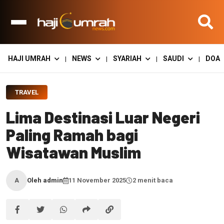
HAJI UMRAH
NEWS
SYARIAH
SAUDI
DOA
|
|
|
|
TRAVEL
Lima Destinasi Luar Negeri
Paling Ramah bagi
Wisatawan Muslim
Oleh admin
11 November 2025
2 menit baca
A