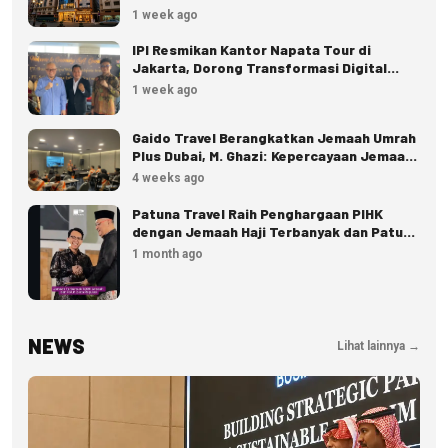
Jemaah
1 week ago
IPI Resmikan Kantor Napata Tour di
Jakarta, Dorong Transformasi Digital
Pariwisata
1 week ago
Gaido Travel Berangkatkan Jemaah Umrah
Plus Dubai, M. Ghazi: Kepercayaan Jemaah
Terus Meningkat
4 weeks ago
Patuna Travel Raih Penghargaan PIHK
dengan Jemaah Haji Terbanyak dan Patuh
Regulasi
1 month ago
NEWS
Lihat lainnya →