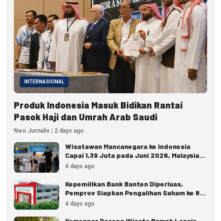
INTERNASIONAL
Produk Indonesia Masuk Bidikan Rantai
Pasok Haji dan Umrah Arab Saudi
Neo Jurnalis | 2 days ago
Wisatawan Mancanegara ke Indonesia
Capai 1,39 Juta pada Juni 2026, Malaysia
Terbanyak
4 days ago
Kepemilikan Bank Banten Diperluas,
Pemprov Siapkan Pengalihan Saham ke 8
Pemda
4 days ago
Kemenpar Dorong Wisata Ramah Lansia,