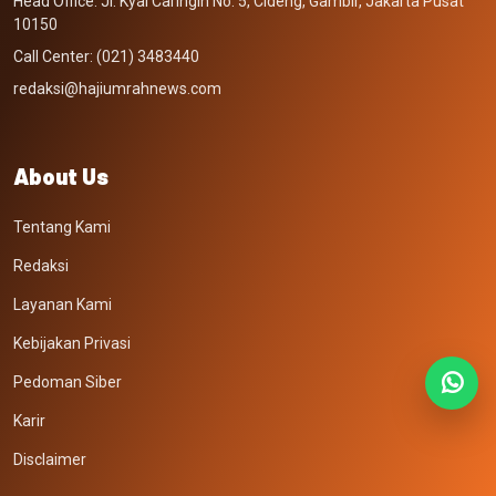
Head Office: Jl. Kyai Caringin No. 5, Cideng, Gambir, Jakarta Pusat
10150
Call Center: (021) 3483440
redaksi@hajiumrahnews.com
About Us
Tentang Kami
Redaksi
Layanan Kami
Kebijakan Privasi
Pedoman Siber
Karir
Disclaimer