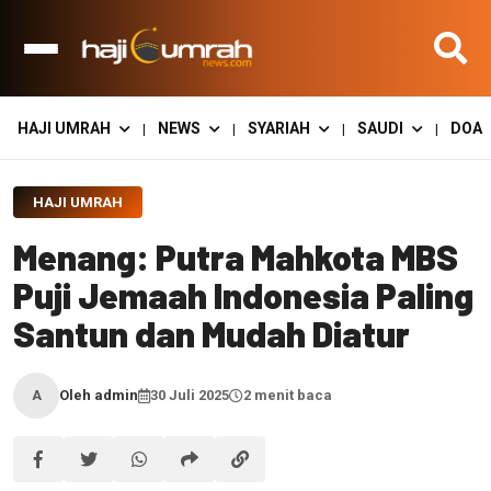
HAJI UMRAH
NEWS
SYARIAH
SAUDI
DOA
|
|
|
|
HAJI UMRAH
Menang: Putra Mahkota MBS
Puji Jemaah Indonesia Paling
Santun dan Mudah Diatur
Oleh admin
30 Juli 2025
2 menit baca
A