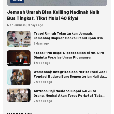
Jemaah Umrah Bisa Keliling Madinah Naik
Bus Tingkat, Tiket Mulai 40 Riyal
Neo Jurnalis | 3 days ago
Travel Umrah Telantarkan Jemaah,
Kemenhaj Siapkan Sanksi Penutupan Izin
hingga Pidana
3 days ago
Frasa PPIU Ilegal Dipersoalkan di MK, DPR
Diminta Perjelas Unsur Pidananya
1 week ago
Wamenhaj: Integritas dan Meritokrasi Jadi
Fondasi Budaya Baru Kementerian Haji dan
Umrah
2 weeks ago
Antrean Haji Nasional Capai 5,8 Juta
Orang, Menhaj Akan Terus Perketat Tata
Kelola
2 weeks ago