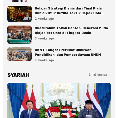
Belajar Strategi Bisnis dari Final Piala
Dunia 2026: Ketika Taktik Sepak Bola
Menjadi Inspirasi Kesuksesan Bisnis
2 weeks ago
Silaturahim Tokoh Banten, Generasi Muda
Diajak Bersinar di Tingkat Dunia
3 weeks ago
BKMT Tangsel Perkuat Ukhuwah,
Pendidikan, dan Pemberdayaan UMKM
4 weeks ago
SYARIAH
Lihat lainnya →