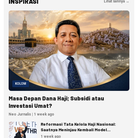
INSPIRASI
Lihat lainnya →
KOLOM
Masa Depan Dana Haji; Subsidi atau
Investasi Umat?
Neo Jurnalis | 1 week ago
Reformasi Tata Kelola Haji Nasional:
Saatnya Meninjau Kembali Model
Pengelolaan Haji Reguler
1 week ago