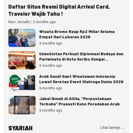
Daftar Situs Resmi Digital Arrival Card,
Traveler Wajib Tahu !
Neo Jurnalis | 2 months ago
Wisata Bromo Raup Rp2 Miliar Selama
Empat Hari Lebaran 2026
4 months ago
Uzbekistan Perkuat Diplomasi Budaya dan
Pariwisata di Kota Seribu Sungai
Banjarmasin
5 months ago
Arab Saudi Gaet Wisatawan Indonesia
Lewat Deretan Event Olahraga Dunia 2026
6 months ago
Jabal Ikmah di AlUla, “Perpustakaan
Terbuka” Prasasti Kuno Peradaban Arab
6 months ago
SYARIAH
Lihat lainnya →