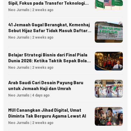
Sipil, Fokus pada Transfer Teknologi
dan Kedaulatan Energi
Neo Jurnalis | 2 weeks ago
41 Jemaah Gagal Berangkat, Kemenhaj
Sebut Hijaz Safar Tidak Masuk Daftar
Resmi PPIU
Neo Jurnalis | 2 weeks ago
Belajar Strategi Bisnis dari Final Piala
Dunia 2026: Ketika Taktik Sepak Bola
Menjadi Inspirasi Kesuksesan Bisnis
Neo Jurnalis | 2 weeks ago
Arab Saudi Cari Desain Payung Baru
untuk Jemaah Haji dan Umrah
Neo Jurnalis | 4 days ago
MUI Canangkan Jihad Digital, Umat
Diminta Tak Berguru Agama Lewat AI
Neo Jurnalis | 2 weeks ago