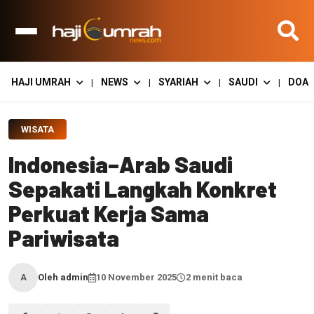
HAJI UMRAH
NEWS
SYARIAH
SAUDI
DOA
|
|
|
|
WISATA
Indonesia–Arab Saudi
Sepakati Langkah Konkret
Perkuat Kerja Sama
Pariwisata
Oleh admin
10 November 2025
2 menit baca
A