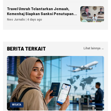
Travel Umrah Telantarkan Jemaah,
Kemenhaj Siapkan Sanksi Penutupan
Izin hingga Pidana
Neo Jurnalis | 4 days ago
BERITA TERKAIT
Lihat lainnya →
WISATA