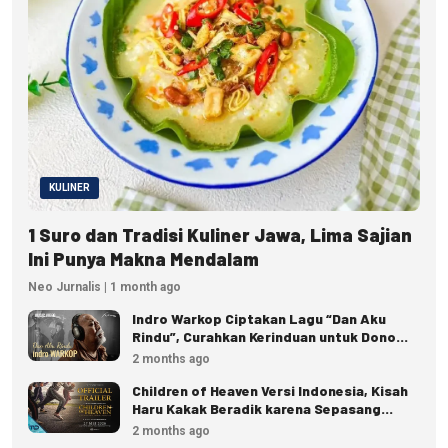
KULINER
1 Suro dan Tradisi Kuliner Jawa, Lima Sajian
Ini Punya Makna Mendalam
Neo Jurnalis | 1 month ago
Indro Warkop Ciptakan Lagu “Dan Aku
Rindu”, Curahkan Kerinduan untuk Dono
dan Kasino
2 months ago
Children of Heaven Versi Indonesia, Kisah
Haru Kakak Beradik karena Sepasang
Sepatu
2 months ago