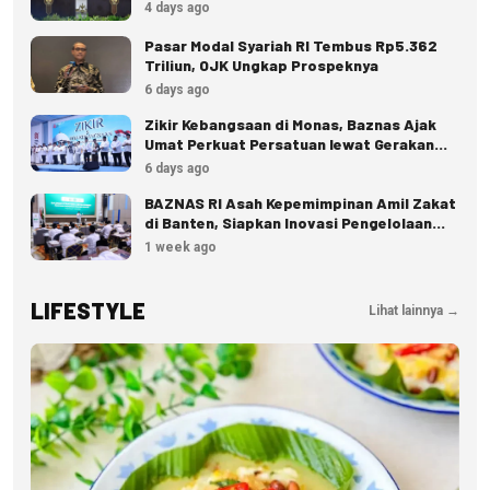
4 days ago
Pasar Modal Syariah RI Tembus Rp5.362
Triliun, OJK Ungkap Prospeknya
6 days ago
Zikir Kebangsaan di Monas, Baznas Ajak
Umat Perkuat Persatuan lewat Gerakan
Zakat
6 days ago
BAZNAS RI Asah Kepemimpinan Amil Zakat
di Banten, Siapkan Inovasi Pengelolaan
Zakat
1 week ago
LIFESTYLE
Lihat lainnya →