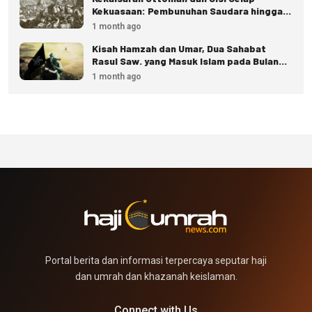
Kekuasaan: Pembunuhan Saudara hingga
Eksekusi Istana
1 month ago
Kisah Hamzah dan Umar, Dua Sahabat
Rasul Saw. yang Masuk Islam pada Bulan
Dzulhijjah
1 month ago
Portal berita dan informasi terpercaya seputar haji
dan umrah dan khazanah keislaman.
Connect with Us