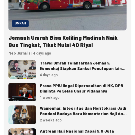
UMRAH
Jemaah Umrah Bisa Keliling Madinah Naik
Bus Tingkat, Tiket Mulai 40 Riyal
Neo Jurnalis | 4 days ago
Travel Umrah Telantarkan Jemaah,
Kemenhaj Siapkan Sanksi Penutupan Izin
hingga Pidana
4 days ago
Frasa PPIU Ilegal Dipersoalkan di MK, DPR
Diminta Perjelas Unsur Pidananya
1 week ago
Wamenhaj: Integritas dan Meritokrasi Jadi
Fondasi Budaya Baru Kementerian Haji dan
Umrah
2 weeks ago
Antrean Haji Nasional Capai 5,8 Juta