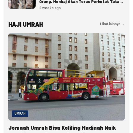
Orang, Menhaj Akan Terus Perketat Tata
Kelola
2 weeks ago
HAJI UMRAH
Lihat lainnya →
UMRAH
Jemaah Umrah Bisa Keliling Madinah Naik