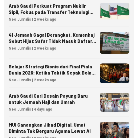
Arab Saudi Perkuat Program Nuklir
Sipil, Fokus pada Transfer Teknologi
dan Kedaulatan Energi
Neo Jurnalis | 2 weeks ago
41 Jemaah Gagal Berangkat, Kemenhaj
Sebut Hijaz Safar Tidak Masuk Daftar
Resmi PPIU
Neo Jurnalis | 2 weeks ago
Belajar Strategi Bisnis dari Final Piala
Dunia 2026: Ketika Taktik Sepak Bola
Menjadi Inspirasi Kesuksesan Bisnis
Neo Jurnalis | 2 weeks ago
Arab Saudi Cari Desain Payung Baru
untuk Jemaah Haji dan Umrah
Neo Jurnalis | 4 days ago
MUI Canangkan Jihad Digital, Umat
Diminta Tak Berguru Agama Lewat AI