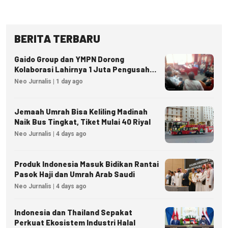
BERITA TERBARU
Gaido Group dan YMPN Dorong
Kolaborasi Lahirnya 1 Juta Pengusaha
Ekonomi Syariah
Neo Jurnalis | 1 day ago
Jemaah Umrah Bisa Keliling Madinah
Naik Bus Tingkat, Tiket Mulai 40 Riyal
Neo Jurnalis | 4 days ago
Produk Indonesia Masuk Bidikan Rantai
Pasok Haji dan Umrah Arab Saudi
Neo Jurnalis | 4 days ago
Indonesia dan Thailand Sepakat
Perkuat Ekosistem Industri Halal