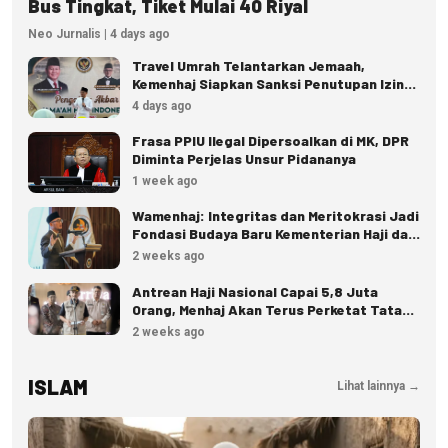
Bus Tingkat, Tiket Mulai 40 Riyal
Neo Jurnalis | 4 days ago
Travel Umrah Telantarkan Jemaah,
Kemenhaj Siapkan Sanksi Penutupan Izin
hingga Pidana
4 days ago
Frasa PPIU Ilegal Dipersoalkan di MK, DPR
Diminta Perjelas Unsur Pidananya
1 week ago
Wamenhaj: Integritas dan Meritokrasi Jadi
Fondasi Budaya Baru Kementerian Haji dan
Umrah
2 weeks ago
Antrean Haji Nasional Capai 5,8 Juta
Orang, Menhaj Akan Terus Perketat Tata
Kelola
2 weeks ago
ISLAM
Lihat lainnya →