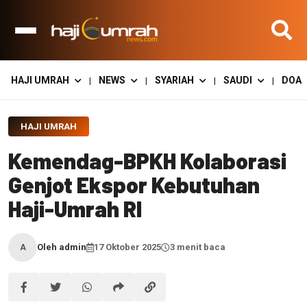
HAJI UMRAH
NEWS
SYARIAH
SAUDI
DOA
|
|
|
|
HAJI UMRAH
Kemendag-BPKH Kolaborasi
Genjot Ekspor Kebutuhan
Haji-Umrah RI
Oleh admin
17 Oktober 2025
3 menit baca
A