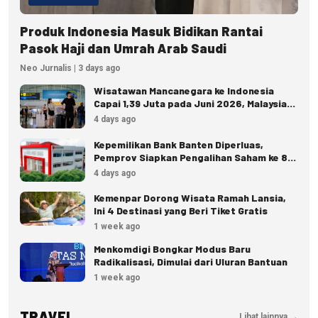
Produk Indonesia Masuk Bidikan Rantai
Pasok Haji dan Umrah Arab Saudi
Neo Jurnalis | 3 days ago
Wisatawan Mancanegara ke Indonesia
Capai 1,39 Juta pada Juni 2026, Malaysia
Terbanyak
4 days ago
Kepemilikan Bank Banten Diperluas,
Pemprov Siapkan Pengalihan Saham ke 8
Pemda
4 days ago
Kemenpar Dorong Wisata Ramah Lansia,
Ini 4 Destinasi yang Beri Tiket Gratis
1 week ago
Menkomdigi Bongkar Modus Baru
Radikalisasi, Dimulai dari Uluran Bantuan
1 week ago
TRAVEL
Lihat lainnya →