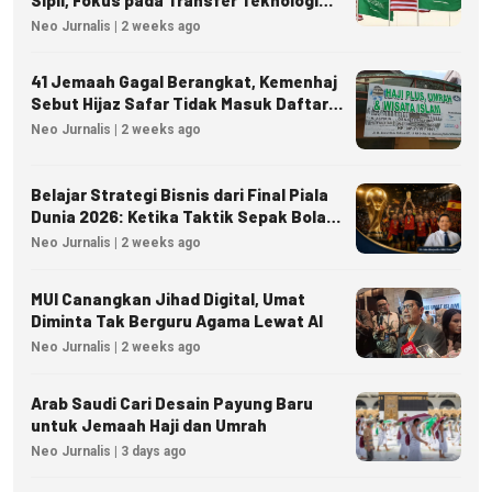
Sipil, Fokus pada Transfer Teknologi
dan Kedaulatan Energi
Neo Jurnalis | 2 weeks ago
41 Jemaah Gagal Berangkat, Kemenhaj
Sebut Hijaz Safar Tidak Masuk Daftar
Resmi PPIU
Neo Jurnalis | 2 weeks ago
Belajar Strategi Bisnis dari Final Piala
Dunia 2026: Ketika Taktik Sepak Bola
Menjadi Inspirasi Kesuksesan Bisnis
Neo Jurnalis | 2 weeks ago
MUI Canangkan Jihad Digital, Umat
Diminta Tak Berguru Agama Lewat AI
Neo Jurnalis | 2 weeks ago
Arab Saudi Cari Desain Payung Baru
untuk Jemaah Haji dan Umrah
Neo Jurnalis | 3 days ago