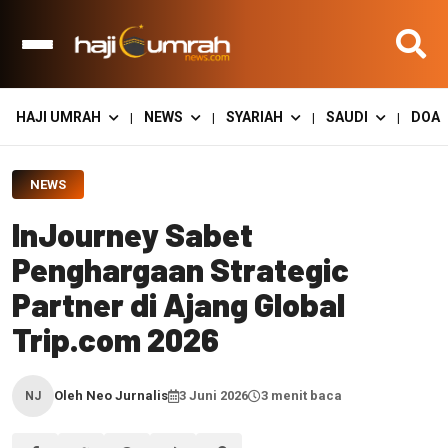
HAJI UMRAH
NEWS
SYARIAH
SAUDI
DOA
|
|
|
|
NEWS
InJourney Sabet
Penghargaan Strategic
Partner di Ajang Global
Trip.com 2026
Oleh Neo Jurnalis
3 Juni 2026
3 menit baca
NJ