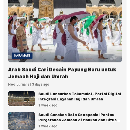
HARAMAIN
Arab Saudi Cari Desain Payung Baru untuk
Jemaah Haji dan Umrah
Neo Jurnalis | 3 days ago
Saudi Luncurkan Takamulat, Portal Digital
Integrasi Layanan Haji dan Umrah
1 week ago
Saudi Gunakan Data Geospasial Pantau
Pergerakan Jemaah di Makkah dan Situs
Suci
1 week ago