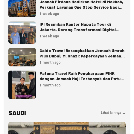
Jannah Firdaus Hadirkan Hotel di Makkah,
Perkuat Layanan One Stop Service bagi
Jemaah
1 week ago
IPI Resmikan Kantor Napata Tour di
Jakarta, Dorong Transformasi Digital
Pariwisata
1 week ago
Gaido Travel Berangkatkan Jemaah Umrah
Plus Dubai, M. Ghazi: Kepercayaan Jemaah
Terus Meningkat
1 month ago
Patuna Travel Raih Penghargaan PIHK
dengan Jemaah Haji Terbanyak dan Patuh
Regulasi
1 month ago
SAUDI
Lihat lainnya →