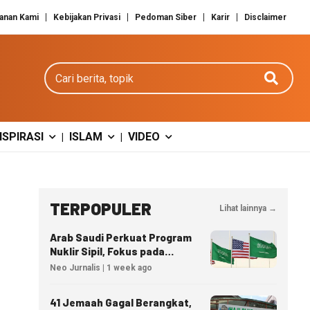
anan Kami
Kebijakan Privasi
Pedoman Siber
Karir
Disclaimer
Cari berita
NSPIRASI
ISLAM
VIDEO
|
|
TERPOPULER
Lihat lainnya →
Arab Saudi Perkuat Program
Nuklir Sipil, Fokus pada
Transfer Teknologi dan
Neo Jurnalis | 1 week ago
Kedaulatan Energi
41 Jemaah Gagal Berangkat,