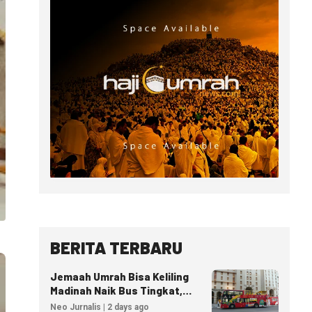
BERITA TERBARU
Jemaah Umrah Bisa Keliling
Madinah Naik Bus Tingkat,
Tiket Mulai 40 Riyal
Neo Jurnalis | 2 days ago