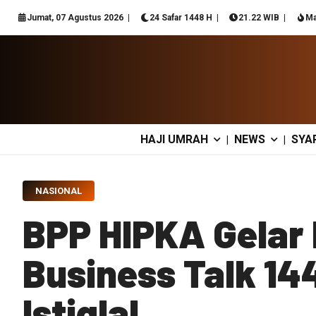
Jumat, 07 Agustus 2026
24 Safar 1448 H
21.22 WIB
Ma
HAJI UMRAH
NEWS
SYA
|
|
NASIONAL
BPP HIPKA Gela
Business Talk 144
Istiqlal