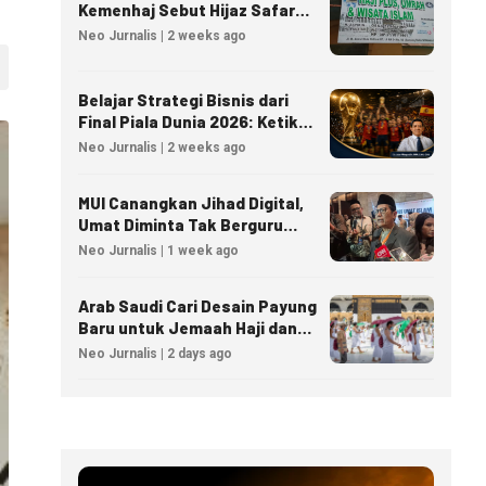
Kemenhaj Sebut Hijaz Safar
Tidak Masuk Daftar Resmi
Neo Jurnalis | 2 weeks ago
PPIU
Belajar Strategi Bisnis dari
Final Piala Dunia 2026: Ketika
Taktik Sepak Bola Menjadi
Neo Jurnalis | 2 weeks ago
Inspirasi Kesuksesan Bisnis
MUI Canangkan Jihad Digital,
Umat Diminta Tak Berguru
Agama Lewat AI
Neo Jurnalis | 1 week ago
Arab Saudi Cari Desain Payung
Baru untuk Jemaah Haji dan
Umrah
Neo Jurnalis | 2 days ago