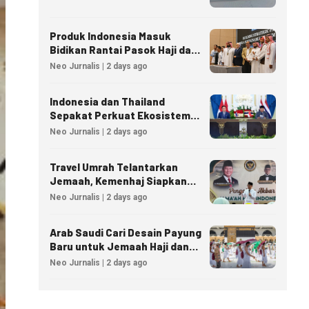
Produk Indonesia Masuk
Bidikan Rantai Pasok Haji dan
Umrah Arab Saudi
Neo Jurnalis | 2 days ago
Indonesia dan Thailand
Sepakat Perkuat Ekosistem
Industri Halal
Neo Jurnalis | 2 days ago
Travel Umrah Telantarkan
Jemaah, Kemenhaj Siapkan
Sanksi Penutupan Izin hingga
Neo Jurnalis | 2 days ago
Pidana
Arab Saudi Cari Desain Payung
Baru untuk Jemaah Haji dan
Umrah
Neo Jurnalis | 2 days ago