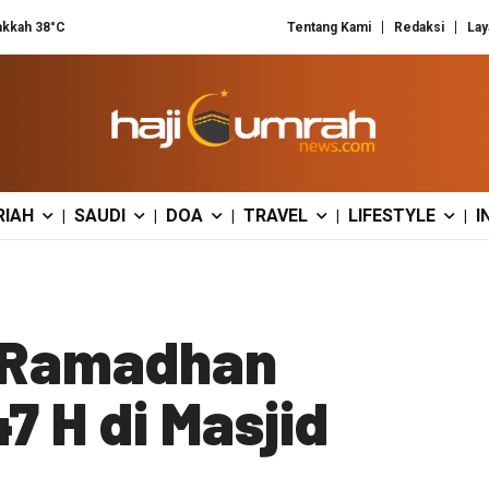
kkah 38°C
Tentang Kami
Redaksi
Lay
RIAH
SAUDI
DOA
TRAVEL
LIFESTYLE
I
|
|
|
|
|
r Ramadhan
7 H di Masjid