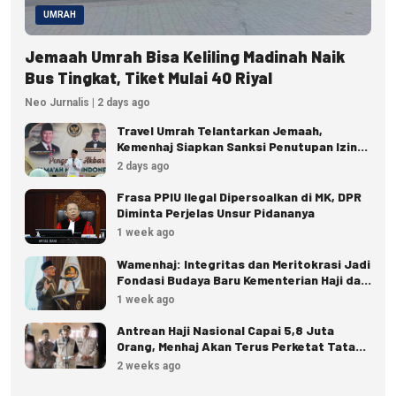
UMRAH
Jemaah Umrah Bisa Keliling Madinah Naik
Bus Tingkat, Tiket Mulai 40 Riyal
Neo Jurnalis | 2 days ago
Travel Umrah Telantarkan Jemaah,
Kemenhaj Siapkan Sanksi Penutupan Izin
hingga Pidana
2 days ago
Frasa PPIU Ilegal Dipersoalkan di MK, DPR
Diminta Perjelas Unsur Pidananya
1 week ago
Wamenhaj: Integritas dan Meritokrasi Jadi
Fondasi Budaya Baru Kementerian Haji dan
Umrah
1 week ago
Antrean Haji Nasional Capai 5,8 Juta
Orang, Menhaj Akan Terus Perketat Tata
Kelola
2 weeks ago