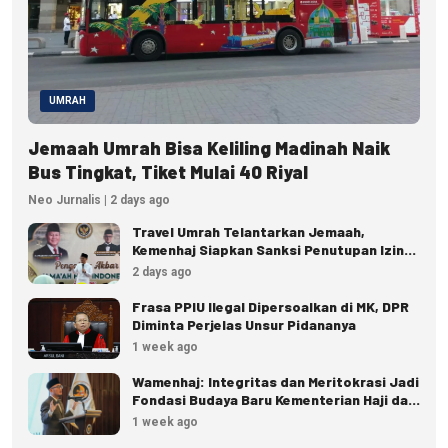
UMRAH
Jemaah Umrah Bisa Keliling Madinah Naik
Bus Tingkat, Tiket Mulai 40 Riyal
Neo Jurnalis | 2 days ago
Travel Umrah Telantarkan Jemaah,
Kemenhaj Siapkan Sanksi Penutupan Izin
hingga Pidana
2 days ago
Frasa PPIU Ilegal Dipersoalkan di MK, DPR
Diminta Perjelas Unsur Pidananya
1 week ago
Wamenhaj: Integritas dan Meritokrasi Jadi
Fondasi Budaya Baru Kementerian Haji dan
Umrah
1 week ago