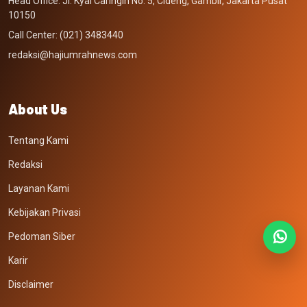
Head Office: Jl. Kyai Caringin No. 5, Cideng, Gambir, Jakarta Pusat
10150
Call Center: (021) 3483440
redaksi@hajiumrahnews.com
About Us
Tentang Kami
Redaksi
Layanan Kami
Kebijakan Privasi
Pedoman Siber
Karir
Disclaimer