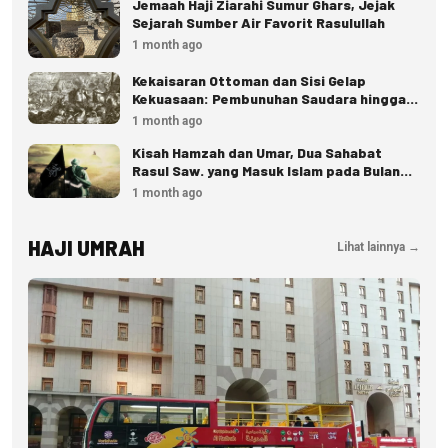
Jemaah Haji Ziarahi Sumur Ghars, Jejak
Sejarah Sumber Air Favorit Rasulullah
1 month ago
Kekaisaran Ottoman dan Sisi Gelap
Kekuasaan: Pembunuhan Saudara hingga
Eksekusi Istana
1 month ago
Kisah Hamzah dan Umar, Dua Sahabat
Rasul Saw. yang Masuk Islam pada Bulan
Dzulhijjah
1 month ago
HAJI UMRAH
Lihat lainnya →