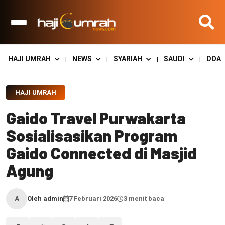
HAJI UMRAH
NEWS
SYARIAH
SAUDI
DOA
|
|
|
|
HAJI UMRAH
Gaido Travel Purwakarta
Sosialisasikan Program
Gaido Connected di Masjid
Agung
Oleh admin
7 Februari 2026
3 menit baca
A