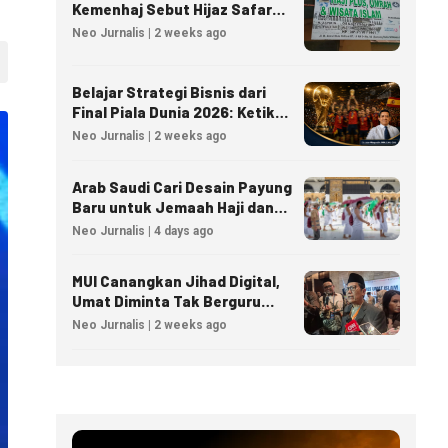
Kemenhaj Sebut Hijaz Safar
Tidak Masuk Daftar Resmi
Neo Jurnalis | 2 weeks ago
PPIU
Belajar Strategi Bisnis dari
Final Piala Dunia 2026: Ketika
Taktik Sepak Bola Menjadi
Neo Jurnalis | 2 weeks ago
Inspirasi Kesuksesan Bisnis
Arab Saudi Cari Desain Payung
Baru untuk Jemaah Haji dan
Umrah
Neo Jurnalis | 4 days ago
MUI Canangkan Jihad Digital,
Umat Diminta Tak Berguru
Agama Lewat AI
Neo Jurnalis | 2 weeks ago