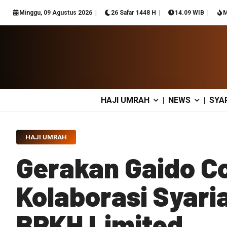
Minggu, 09 Agustus 2026
26 Safar 1448 H
14.09 WIB
M
HAJI UMRAH
NEWS
SYA
|
|
HAJI UMRAH
Gerakan Gaido C
Kolaborasi Syari
BPKH Limited