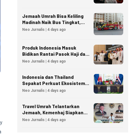
Jemaah Umrah Bisa Keliling
Madinah Naik Bus Tingkat,
Tiket Mulai 40 Riyal
Neo Jurnalis | 4 days ago
Produk Indonesia Masuk
Bidikan Rantai Pasok Haji dan
Umrah Arab Saudi
Neo Jurnalis | 4 days ago
Indonesia dan Thailand
Sepakat Perkuat Ekosistem
Industri Halal
Neo Jurnalis | 4 days ago
Travel Umrah Telantarkan
Jemaah, Kemenhaj Siapkan
Sanksi Penutupan Izin hingga
Neo Jurnalis | 4 days ago
cy
Pidana
a