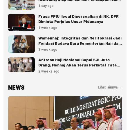
hingga Pidana
1 day ago
Frasa PPIU Ilegal Dipersoalkan di MK, DPR
Diminta Perjelas Unsur Pidananya
1 week ago
Wamenhaj: Integritas dan Meritokrasi Jadi
Fondasi Budaya Baru Kementerian Haji dan
Umrah
1 week ago
Antrean Haji Nasional Capai 5,8 Juta
Orang, Menhaj Akan Terus Perketat Tata
Kelola
2 weeks ago
NEWS
Lihat lainnya →