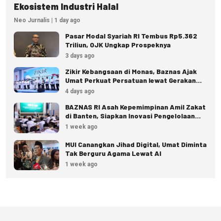
Ekosistem Industri Halal
Neo Jurnalis | 1 day ago
Pasar Modal Syariah RI Tembus Rp5.362
Triliun, OJK Ungkap Prospeknya
3 days ago
Zikir Kebangsaan di Monas, Baznas Ajak
Umat Perkuat Persatuan lewat Gerakan
Zakat
4 days ago
BAZNAS RI Asah Kepemimpinan Amil Zakat
di Banten, Siapkan Inovasi Pengelolaan
Zakat
1 week ago
MUI Canangkan Jihad Digital, Umat Diminta
Tak Berguru Agama Lewat AI
1 week ago