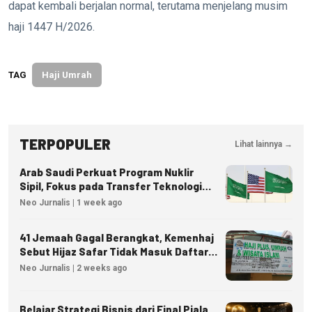
dapat kembali berjalan normal, terutama menjelang musim
haji 1447 H/2026.
TAG
Haji Umrah
TERPOPULER
Lihat lainnya →
Arab Saudi Perkuat Program Nuklir
Sipil, Fokus pada Transfer Teknologi
dan Kedaulatan Energi
Neo Jurnalis | 1 week ago
41 Jemaah Gagal Berangkat, Kemenhaj
Sebut Hijaz Safar Tidak Masuk Daftar
Resmi PPIU
Neo Jurnalis | 2 weeks ago
Belajar Strategi Bisnis dari Final Piala