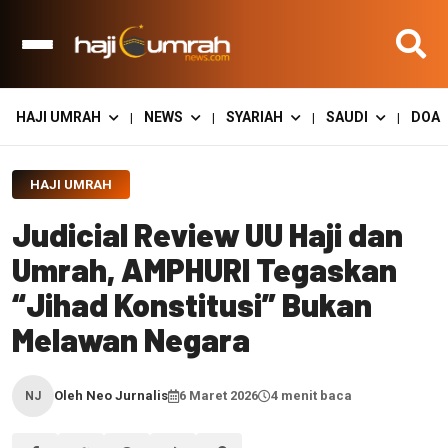
HAJI UMRAH
NEWS
SYARIAH
SAUDI
DOA
|
|
|
|
HAJI UMRAH
Judicial Review UU Haji dan
Umrah, AMPHURI Tegaskan
“Jihad Konstitusi” Bukan
Melawan Negara
Oleh Neo Jurnalis
6 Maret 2026
4 menit baca
NJ