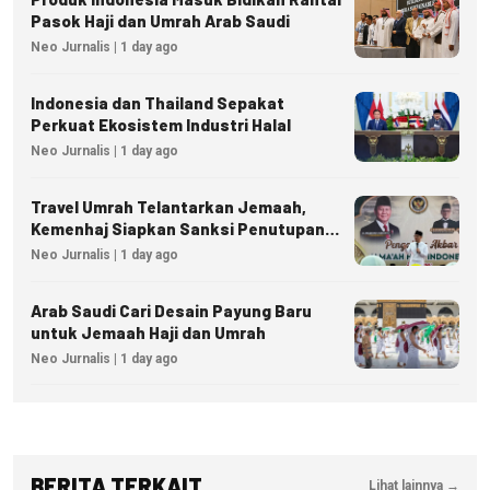
Pasok Haji dan Umrah Arab Saudi
Neo Jurnalis | 1 day ago
Indonesia dan Thailand Sepakat
Perkuat Ekosistem Industri Halal
Neo Jurnalis | 1 day ago
Travel Umrah Telantarkan Jemaah,
Kemenhaj Siapkan Sanksi Penutupan
Izin hingga Pidana
Neo Jurnalis | 1 day ago
Arab Saudi Cari Desain Payung Baru
untuk Jemaah Haji dan Umrah
Neo Jurnalis | 1 day ago
BERITA TERKAIT
Lihat lainnya →