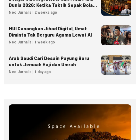
Dunia 2026: Ketika Taktik Sepak Bola
Menjadi Inspirasi Kesuksesan Bisnis
Neo Jurnalis | 2 weeks ago
MUI Canangkan Jihad Digital, Umat
Diminta Tak Berguru Agama Lewat AI
Neo Jurnalis | 1 week ago
Arab Saudi Cari Desain Payung Baru
untuk Jemaah Haji dan Umrah
Neo Jurnalis | 1 day ago