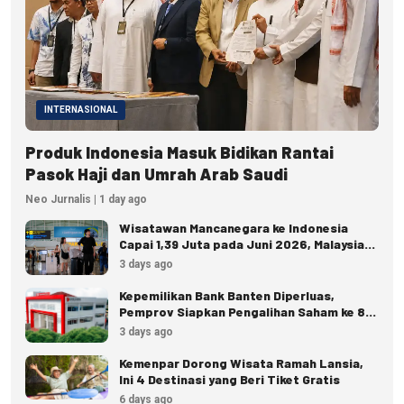
INTERNASIONAL
Produk Indonesia Masuk Bidikan Rantai
Pasok Haji dan Umrah Arab Saudi
Neo Jurnalis | 1 day ago
Wisatawan Mancanegara ke Indonesia
Capai 1,39 Juta pada Juni 2026, Malaysia
Terbanyak
3 days ago
Kepemilikan Bank Banten Diperluas,
Pemprov Siapkan Pengalihan Saham ke 8
Pemda
3 days ago
Kemenpar Dorong Wisata Ramah Lansia,
Ini 4 Destinasi yang Beri Tiket Gratis
6 days ago