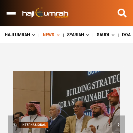
HAJI UMRAH
NEWS
SYARIAH
SAUDI
DOA
|
|
|
|
‹
›
NASIONAL