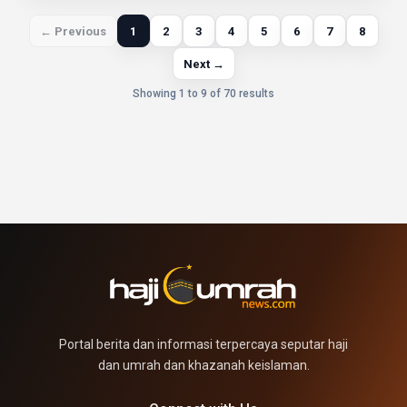
← Previous
1
2
3
4
5
6
7
8
Next →
Showing 1 to 9 of 70 results
Portal berita dan informasi terpercaya seputar haji
dan umrah dan khazanah keislaman.