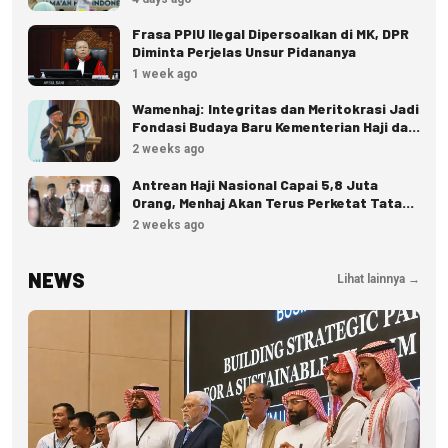
Frasa PPIU Ilegal Dipersoalkan di MK, DPR
Diminta Perjelas Unsur Pidananya
1 week ago
Wamenhaj: Integritas dan Meritokrasi Jadi
Fondasi Budaya Baru Kementerian Haji dan
Umrah
2 weeks ago
Antrean Haji Nasional Capai 5,8 Juta
Orang, Menhaj Akan Terus Perketat Tata
Kelola
2 weeks ago
NEWS
Lihat lainnya →