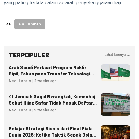
yang paling tertata dalam sejarah penyelenggaraan haji.
TAG
Haji Umrah
TERPOPULER
Lihat lainnya →
Arab Saudi Perkuat Program Nuklir
Sipil, Fokus pada Transfer Teknologi
dan Kedaulatan Energi
Neo Jurnalis | 2 weeks ago
41 Jemaah Gagal Berangkat, Kemenhaj
Sebut Hijaz Safar Tidak Masuk Daftar
Resmi PPIU
Neo Jurnalis | 2 weeks ago
Belajar Strategi Bisnis dari Final Piala
Dunia 2026: Ketika Taktik Sepak Bola