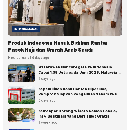
INTERNASIONAL
Produk Indonesia Masuk Bidikan Rantai
Pasok Haji dan Umrah Arab Saudi
Neo Jurnalis | 4 days ago
Wisatawan Mancanegara ke Indonesia
Capai 1,39 Juta pada Juni 2026, Malaysia
Terbanyak
6 days ago
Kepemilikan Bank Banten Diperluas,
Pemprov Siapkan Pengalihan Saham ke 8
Pemda
6 days ago
Kemenpar Dorong Wisata Ramah Lansia,
Ini 4 Destinasi yang Beri Tiket Gratis
1 week ago