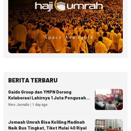
BERITA TERBARU
Gaido Group dan YMPN Dorong
Kolaborasi Lahirnya 1 Juta Pengusaha
Ekonomi Syariah
Neo Jurnalis | 1 day ago
Jemaah Umrah Bisa Keliling Madinah
Naik Bus Tingkat, Tiket Mulai 40 Riyal