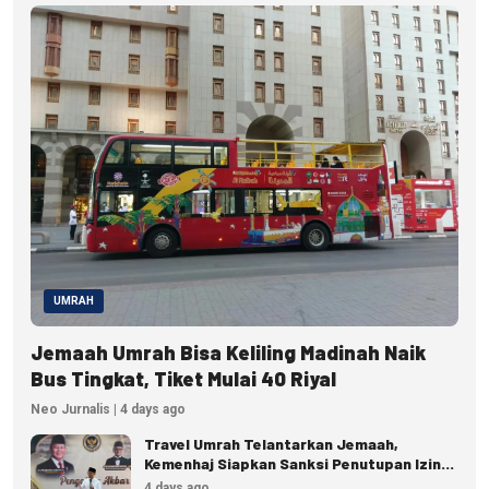
UMRAH
Jemaah Umrah Bisa Keliling Madinah Naik
Bus Tingkat, Tiket Mulai 40 Riyal
Neo Jurnalis | 4 days ago
Travel Umrah Telantarkan Jemaah,
Kemenhaj Siapkan Sanksi Penutupan Izin
hingga Pidana
4 days ago