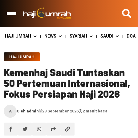
HAJI UMRAH
NEWS
SYARIAH
SAUDI
DOA
|
|
|
|
HAJI UMRAH
Kemenhaj Saudi Tuntaskan
50 Pertemuan Internasional,
Fokus Persiapan Haji 2026
Oleh admin
28 September 2025
2 menit baca
A