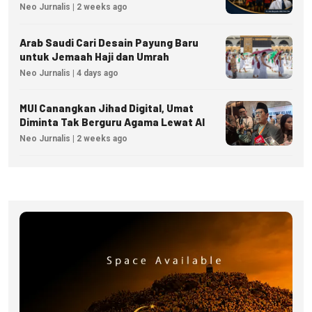
Menjadi Inspirasi Kesuksesan Bisnis
Neo Jurnalis | 2 weeks ago
Arab Saudi Cari Desain Payung Baru
untuk Jemaah Haji dan Umrah
Neo Jurnalis | 4 days ago
MUI Canangkan Jihad Digital, Umat
Diminta Tak Berguru Agama Lewat AI
Neo Jurnalis | 2 weeks ago