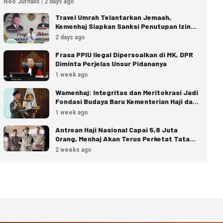
Neo Jurnalis | 2 days ago
Travel Umrah Telantarkan Jemaah,
Kemenhaj Siapkan Sanksi Penutupan Izin
hingga Pidana
2 days ago
Frasa PPIU Ilegal Dipersoalkan di MK, DPR
Diminta Perjelas Unsur Pidananya
1 week ago
Wamenhaj: Integritas dan Meritokrasi Jadi
Fondasi Budaya Baru Kementerian Haji dan
Umrah
1 week ago
Antrean Haji Nasional Capai 5,8 Juta
Orang, Menhaj Akan Terus Perketat Tata
Kelola
2 weeks ago