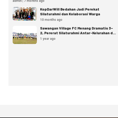
admin | 7 months ago
KopDarWill Bedahan Jadi Perekat
Silaturahmi dan Kolaborasi Warga
10 months ago
Sawangan Village FC Menang Dramatis 3–
2, Pererat Silaturahmi Antar-Kelurahan di
Depok
1 year ago