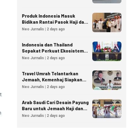
Produk Indonesia Masuk
Bidikan Rantai Pasok Haji dan
Umrah Arab Saudi
Neo Jurnalis | 2 days ago
Indonesia dan Thailand
Sepakat Perkuat Ekosistem
Industri Halal
Neo Jurnalis | 2 days ago
Travel Umrah Telantarkan
Jemaah, Kemenhaj Siapkan
Sanksi Penutupan Izin hingga
Neo Jurnalis | 2 days ago
Pidana
t
Arab Saudi Cari Desain Payung
Baru untuk Jemaah Haji dan
n
Umrah
Neo Jurnalis | 2 days ago