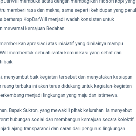
 KopDarWill membuka acara dengan membagikan filosofi kopi yang
ustru memberi rasa dan makna, sama seperti kehidupan yang penu
Ia berharap KopDarWill menjadi wadah konsisten untuk
n mewarnai kemajuan Bedahan.
memberikan apresiasi atas inisiatif yang dinilainya mampu
Will membentuk sebuah rantai komunikasi yang sehat dan
 baik.
i, menyambut baik kegiatan tersebut dan menyatakan kesiapan
ruang terbuka ini akan terus didukung untuk kegiatan-kegiatan
berkembang menjadi lingkungan yang maju dan istimewa.
an, Bapak Sukron, yang mewakili pihak kelurahan. Ia menyebut
rerat hubungan sosial dan membangun kemajuan secara kolektif.
njadi ajang transparansi dan saran dari pengurus lingkungan