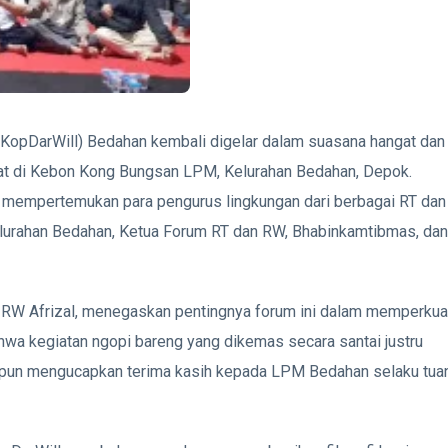
(KopDarWill) Bedahan kembali digelar dalam suasana hangat dan
at di Kebon Kong Bungsan LPM, Kelurahan Bedahan, Depok.
ni mempertemukan para pengurus lingkungan dari berbagai RT dan
Kelurahan Bedahan, Ketua Forum RT dan RW, Bhabinkamtibmas, dan
RW Afrizal, menegaskan pentingnya forum ini dalam memperkua
wa kegiatan ngopi bareng yang dikemas secara santai justru
Ia pun mengucapkan terima kasih kepada LPM Bedahan selaku tua