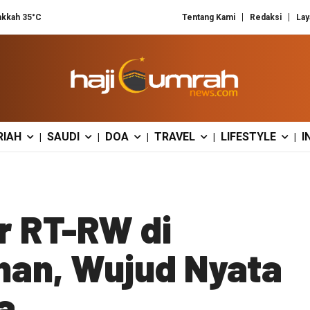
kkah 35°C
Tentang Kami
Redaksi
Lay
RIAH
SAUDI
DOA
TRAVEL
LIFESTYLE
I
|
|
|
|
|
r RT-RW di
han, Wujud Nyata
a