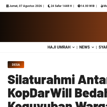
Jumat, 07 Agustus 2026
24 Safar 1448 H
14.00 WIB
Ma
HAJI UMRAH
NEWS
SYA
|
|
DESA
Silaturahmi Anta
KopDarWill Beda
Keguyuban Warg