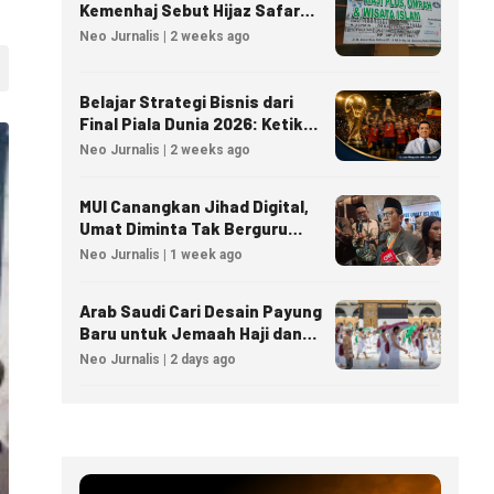
Kemenhaj Sebut Hijaz Safar
Tidak Masuk Daftar Resmi
Neo Jurnalis | 2 weeks ago
PPIU
Belajar Strategi Bisnis dari
Final Piala Dunia 2026: Ketika
Taktik Sepak Bola Menjadi
Neo Jurnalis | 2 weeks ago
Inspirasi Kesuksesan Bisnis
MUI Canangkan Jihad Digital,
Umat Diminta Tak Berguru
Agama Lewat AI
Neo Jurnalis | 1 week ago
Arab Saudi Cari Desain Payung
Baru untuk Jemaah Haji dan
Umrah
Neo Jurnalis | 2 days ago