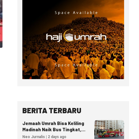
BERITA TERBARU
Jemaah Umrah Bisa Keliling
Madinah Naik Bus Tingkat,
Tiket Mulai 40 Riyal
Neo Jurnalis | 2 days ago