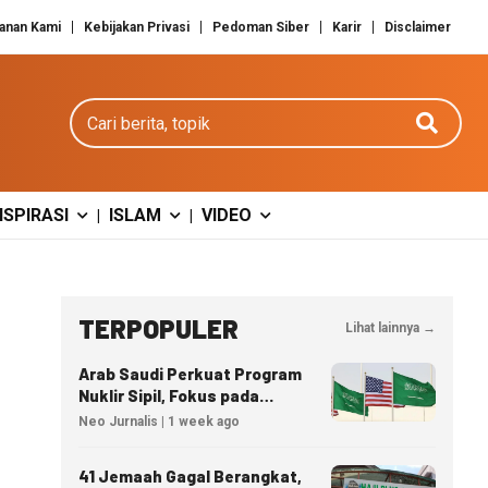
anan Kami
Kebijakan Privasi
Pedoman Siber
Karir
Disclaimer
Cari berita
NSPIRASI
ISLAM
VIDEO
|
|
TERPOPULER
Lihat lainnya →
Arab Saudi Perkuat Program
Nuklir Sipil, Fokus pada
Transfer Teknologi dan
Neo Jurnalis | 1 week ago
Kedaulatan Energi
41 Jemaah Gagal Berangkat,