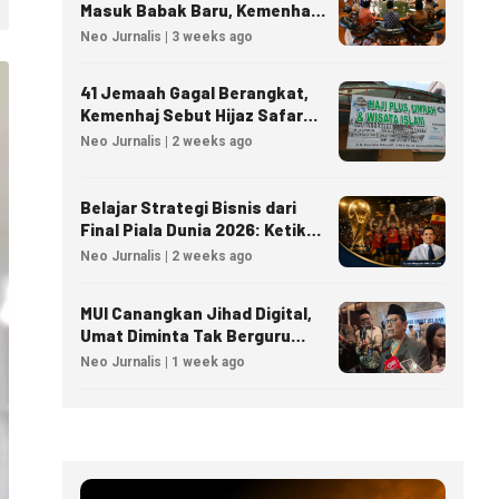
Masuk Babak Baru, Kemenhaj
Matangkan Regulasi Nasional
Neo Jurnalis | 3 weeks ago
41 Jemaah Gagal Berangkat,
Kemenhaj Sebut Hijaz Safar
Tidak Masuk Daftar Resmi
Neo Jurnalis | 2 weeks ago
PPIU
Belajar Strategi Bisnis dari
Final Piala Dunia 2026: Ketika
Taktik Sepak Bola Menjadi
Neo Jurnalis | 2 weeks ago
Inspirasi Kesuksesan Bisnis
MUI Canangkan Jihad Digital,
Umat Diminta Tak Berguru
Agama Lewat AI
Neo Jurnalis | 1 week ago