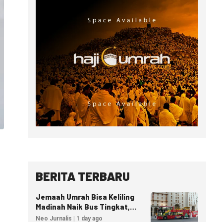
BERITA TERBARU
Jemaah Umrah Bisa Keliling
Madinah Naik Bus Tingkat,
Tiket Mulai 40 Riyal
Neo Jurnalis | 1 day ago