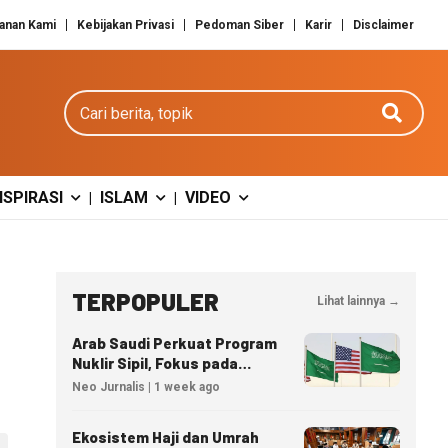
anan Kami
Kebijakan Privasi
Pedoman Siber
Karir
Disclaimer
Cari berita
NSPIRASI
ISLAM
VIDEO
|
|
TERPOPULER
Lihat lainnya →
Arab Saudi Perkuat Program
Nuklir Sipil, Fokus pada
Transfer Teknologi dan
Neo Jurnalis | 1 week ago
Kedaulatan Energi
Ekosistem Haji dan Umrah