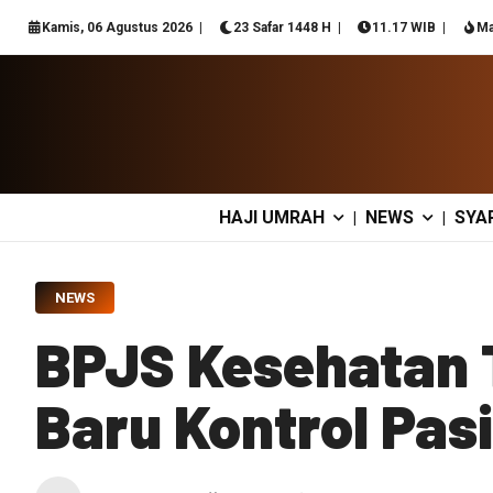
Kamis, 06 Agustus 2026
23 Safar 1448 H
11.17 WIB
Ma
HAJI UMRAH
NEWS
SYA
|
|
NEWS
BPJS Kesehatan 
Baru Kontrol Pas