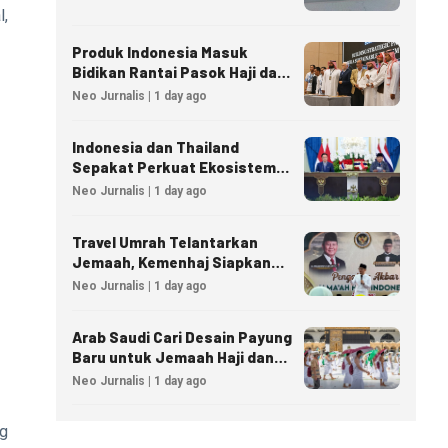
l,
Produk Indonesia Masuk
Bidikan Rantai Pasok Haji dan
Umrah Arab Saudi
Neo Jurnalis | 1 day ago
Indonesia dan Thailand
Sepakat Perkuat Ekosistem
Industri Halal
Neo Jurnalis | 1 day ago
Travel Umrah Telantarkan
Jemaah, Kemenhaj Siapkan
Sanksi Penutupan Izin hingga
Neo Jurnalis | 1 day ago
Pidana
Arab Saudi Cari Desain Payung
Baru untuk Jemaah Haji dan
Umrah
Neo Jurnalis | 1 day ago
ng