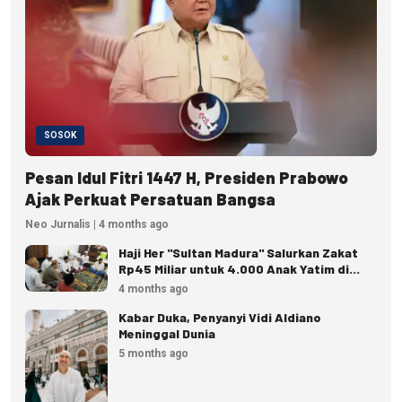
SOSOK
Pesan Idul Fitri 1447 H, Presiden Prabowo
Ajak Perkuat Persatuan Bangsa
Neo Jurnalis | 4 months ago
Haji Her "Sultan Madura" Salurkan Zakat
Rp45 Miliar untuk 4.000 Anak Yatim di
Pamekasan
4 months ago
Kabar Duka, Penyanyi Vidi Aldiano
Meninggal Dunia
5 months ago