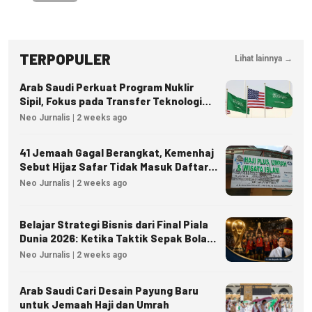
TERPOPULER
Lihat lainnya →
Arab Saudi Perkuat Program Nuklir
Sipil, Fokus pada Transfer Teknologi
dan Kedaulatan Energi
Neo Jurnalis | 2 weeks ago
41 Jemaah Gagal Berangkat, Kemenhaj
Sebut Hijaz Safar Tidak Masuk Daftar
Resmi PPIU
Neo Jurnalis | 2 weeks ago
Belajar Strategi Bisnis dari Final Piala
Dunia 2026: Ketika Taktik Sepak Bola
Menjadi Inspirasi Kesuksesan Bisnis
Neo Jurnalis | 2 weeks ago
Arab Saudi Cari Desain Payung Baru
untuk Jemaah Haji dan Umrah