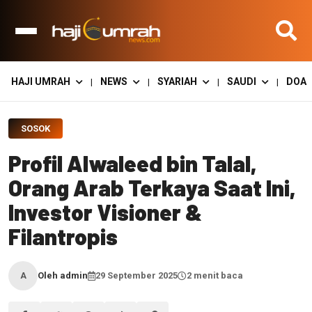
HAJI UMRAH
NEWS
SYARIAH
SAUDI
DOA
|
|
|
|
SOSOK
Profil Alwaleed bin Talal,
Orang Arab Terkaya Saat Ini,
Investor Visioner &
Filantropis
Oleh admin
29 September 2025
2 menit baca
A