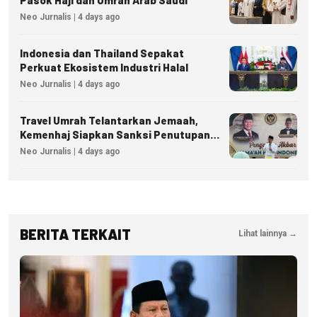
Neo Jurnalis | 4 days ago
Indonesia dan Thailand Sepakat
Perkuat Ekosistem Industri Halal
Neo Jurnalis | 4 days ago
Travel Umrah Telantarkan Jemaah,
Kemenhaj Siapkan Sanksi Penutupan
Izin hingga Pidana
Neo Jurnalis | 4 days ago
BERITA TERKAIT
Lihat lainnya →