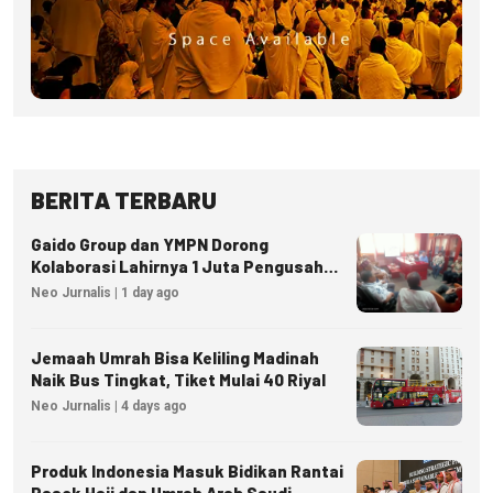
BERITA TERBARU
Gaido Group dan YMPN Dorong
Kolaborasi Lahirnya 1 Juta Pengusaha
Ekonomi Syariah
Neo Jurnalis | 1 day ago
Jemaah Umrah Bisa Keliling Madinah
Naik Bus Tingkat, Tiket Mulai 40 Riyal
Neo Jurnalis | 4 days ago
Produk Indonesia Masuk Bidikan Rantai
Pasok Haji dan Umrah Arab Saudi