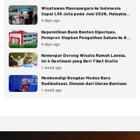
Wisatawan Mancanegara ke Indonesia
Capai 1,39 Juta pada Juni 2026, Malaysia
Terbanyak
6 days ago
Kepemilikan Bank Banten Diperluas,
Pemprov Siapkan Pengalihan Saham ke 8
Pemda
6 days ago
Kemenpar Dorong Wisata Ramah Lansia,
Ini 4 Destinasi yang Beri Tiket Gratis
1 week ago
Menkomdigi Bongkar Modus Baru
Radikalisasi, Dimulai dari Uluran Bantuan
1 week ago