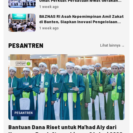
Umat Perkuat Persatuan lewat Gerakan
Zakat
1 week ago
BAZNAS RI Asah Kepemimpinan Amil Zakat
di Banten, Siapkan Inovasi Pengelolaan
Zakat
1 week ago
PESANTREN
Lihat lainnya →
PESANTREN
Bantuan Dana Riset untuk Ma’had Aly dari