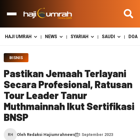
HAJI UMRAH
NEWS
SYARIAH
SAUDI
DOA
|
|
|
|
BISNIS
Pastikan Jemaah Terlayani
Secara Profesional, Ratusan
Tour Leader Tanur
Muthmainnah Ikut Sertifikasi
BNSP
Oleh Redaksi Hajiumrahnews
1 September 2023
RH