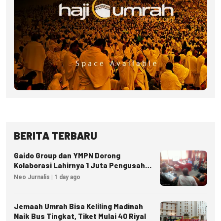
BERITA TERBARU
Gaido Group dan YMPN Dorong
Kolaborasi Lahirnya 1 Juta Pengusaha
Ekonomi Syariah
Neo Jurnalis | 1 day ago
Jemaah Umrah Bisa Keliling Madinah
Naik Bus Tingkat, Tiket Mulai 40 Riyal