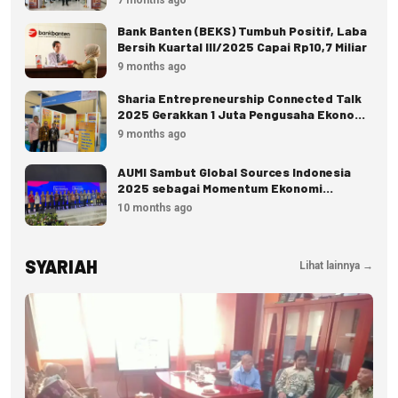
Bank Banten (BEKS) Tumbuh Positif, Laba
Bersih Kuartal III/2025 Capai Rp10,7 Miliar
9 months ago
Sharia Entrepreneurship Connected Talk
2025 Gerakkan 1 Juta Pengusaha Ekonomi
Syariah Indonesia
9 months ago
AUMI Sambut Global Sources Indonesia
2025 sebagai Momentum Ekonomi
Nasional
10 months ago
SYARIAH
Lihat lainnya →