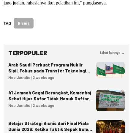
jago jualan, rahasianya ikut pelatihan ini," pungkasnya.
TAG
Bisnis
TERPOPULER
Lihat lainnya →
Arab Saudi Perkuat Program Nuklir
Sipil, Fokus pada Transfer Teknologi
dan Kedaulatan Energi
Neo Jurnalis | 2 weeks ago
41 Jemaah Gagal Berangkat, Kemenhaj
Sebut Hijaz Safar Tidak Masuk Daftar
Resmi PPIU
Neo Jurnalis | 2 weeks ago
Belajar Strategi Bisnis dari Final Piala
Dunia 2026: Ketika Taktik Sepak Bola