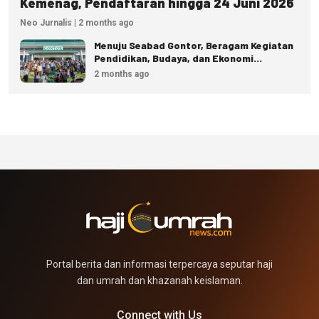
Kemenag, Pendaftaran hingga 24 Juni 2026
Neo Jurnalis | 2 months ago
Menuju Seabad Gontor, Beragam Kegiatan
Pendidikan, Budaya, dan Ekonomi
Disiapkan
2 months ago
Portal berita dan informasi terpercaya seputar haji
dan umrah dan khazanah keislaman.
Connect with Us