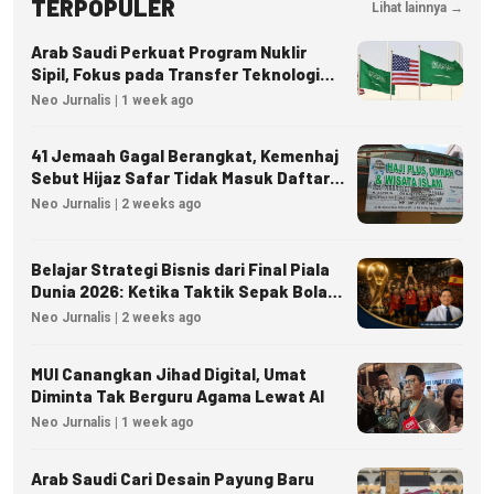
TERPOPULER
Lihat lainnya →
Arab Saudi Perkuat Program Nuklir
Sipil, Fokus pada Transfer Teknologi
dan Kedaulatan Energi
Neo Jurnalis | 1 week ago
41 Jemaah Gagal Berangkat, Kemenhaj
Sebut Hijaz Safar Tidak Masuk Daftar
Resmi PPIU
Neo Jurnalis | 2 weeks ago
Belajar Strategi Bisnis dari Final Piala
Dunia 2026: Ketika Taktik Sepak Bola
Menjadi Inspirasi Kesuksesan Bisnis
Neo Jurnalis | 2 weeks ago
MUI Canangkan Jihad Digital, Umat
Diminta Tak Berguru Agama Lewat AI
Neo Jurnalis | 1 week ago
Arab Saudi Cari Desain Payung Baru