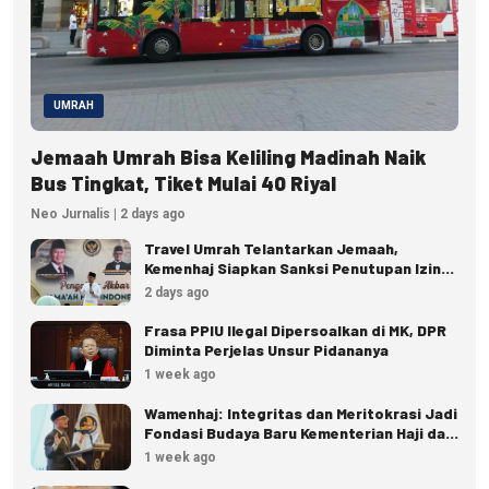
UMRAH
Jemaah Umrah Bisa Keliling Madinah Naik
Bus Tingkat, Tiket Mulai 40 Riyal
Neo Jurnalis | 2 days ago
Travel Umrah Telantarkan Jemaah,
Kemenhaj Siapkan Sanksi Penutupan Izin
hingga Pidana
2 days ago
Frasa PPIU Ilegal Dipersoalkan di MK, DPR
Diminta Perjelas Unsur Pidananya
1 week ago
Wamenhaj: Integritas dan Meritokrasi Jadi
Fondasi Budaya Baru Kementerian Haji dan
Umrah
1 week ago