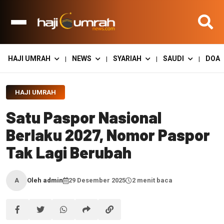
HAJI UMRAH
NEWS
SYARIAH
SAUDI
DOA
|
|
|
|
HAJI UMRAH
Satu Paspor Nasional
Berlaku 2027, Nomor Paspor
Tak Lagi Berubah
Oleh admin
29 Desember 2025
2 menit baca
A