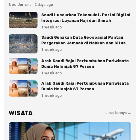
Neo Jurnalis | 2 days ago
Saudi Luncurkan Takamulat, Portal Digital
Integrasi Layanan Haji dan Umrah
1 week ago
Saudi Gunakan Data Geospasial Pantau
Pergerakan Jemaah di Makkah dan Situs
Suci
1 week ago
Arab Saudi Rajai Pertumbuhan Pariwisata
Dunia Melonjak 67 Persen
1 week ago
Arab Saudi Rajai Pertumbuhan Pariwisata
Dunia Melonjak 67 Persen
1 week ago
WISATA
Lihat lainnya →