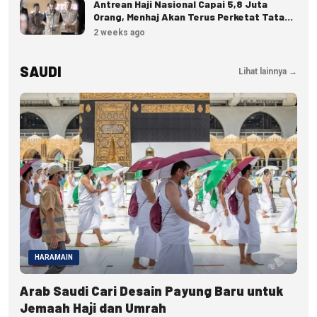
Antrean Haji Nasional Capai 5,8 Juta
Orang, Menhaj Akan Terus Perketat Tata
Kelola
2 weeks ago
SAUDI
Lihat lainnya →
HARAMAIN
Arab Saudi Cari Desain Payung Baru untuk
Jemaah Haji dan Umrah