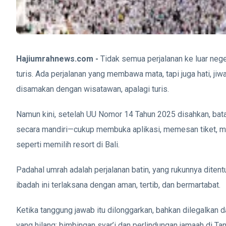
Hajiumrahnews.com -
Tidak semua perjalanan ke luar neg
turis. Ada perjalanan yang membawa mata, tapi juga hati, jiwa
disamakan dengan wisatawan, apalagi turis.
Namun kini, setelah UU Nomor 14 Tahun 2025 disahkan, batas
secara mandiri—cukup membuka aplikasi, memesan tiket, m
seperti memilih resort di Bali.
Padahal umrah adalah perjalanan batin, yang rukunnya ditent
ibadah ini terlaksana dengan aman, tertib, dan bermartabat.
Ketika tanggung jawab itu dilonggarkan, bahkan dilegalka
yang hilang: bimbingan syar’i dan perlindungan jamaah di Tan