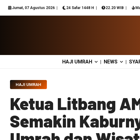
Jumat, 07 Agustus 2026
24 Safar 1448 H
22.20 WIB
Ma
HAJI UMRAH
NEWS
SYA
|
|
HAJI UMRAH
Ketua Litbang A
Semakin Kaburny
Umrah dan Wisa