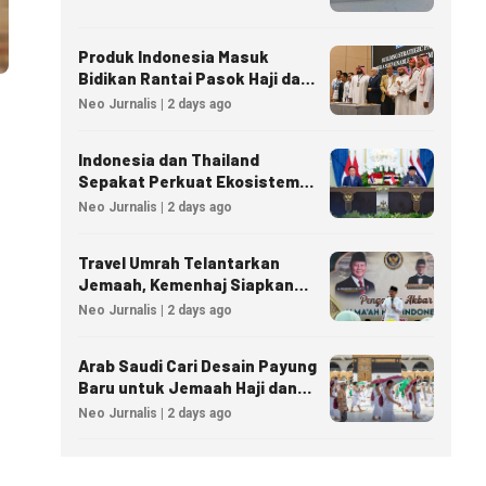
Produk Indonesia Masuk
Bidikan Rantai Pasok Haji dan
Umrah Arab Saudi
Neo Jurnalis | 2 days ago
Indonesia dan Thailand
Sepakat Perkuat Ekosistem
Industri Halal
Neo Jurnalis | 2 days ago
Travel Umrah Telantarkan
Jemaah, Kemenhaj Siapkan
Sanksi Penutupan Izin hingga
Neo Jurnalis | 2 days ago
Pidana
Arab Saudi Cari Desain Payung
Baru untuk Jemaah Haji dan
Umrah
Neo Jurnalis | 2 days ago