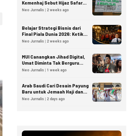
Kemenhaj Sebut Hijaz Safar
Tidak Masuk Daftar Resmi
Neo Jurnalis | 2 weeks ago
PPIU
Belajar Strategi Bisnis dari
Final Piala Dunia 2026: Ketika
Taktik Sepak Bola Menjadi
Neo Jurnalis | 2 weeks ago
Inspirasi Kesuksesan Bisnis
MUI Canangkan Jihad Digital,
Umat Diminta Tak Berguru
Agama Lewat AI
Neo Jurnalis | 1 week ago
Arab Saudi Cari Desain Payung
Baru untuk Jemaah Haji dan
Umrah
Neo Jurnalis | 2 days ago