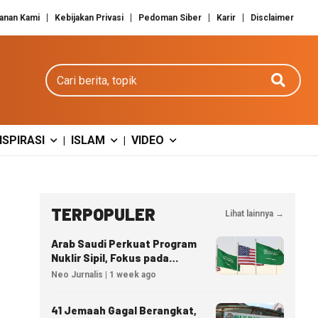
anan Kami
Kebijakan Privasi
Pedoman Siber
Karir
Disclaimer
Cari berita
NSPIRASI
ISLAM
VIDEO
|
|
TERPOPULER
Lihat lainnya →
Arab Saudi Perkuat Program
Nuklir Sipil, Fokus pada
Transfer Teknologi dan
Neo Jurnalis | 1 week ago
Kedaulatan Energi
41 Jemaah Gagal Berangkat,