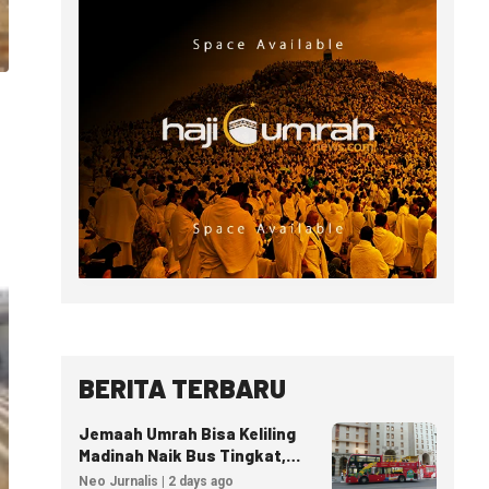
BERITA TERBARU
Jemaah Umrah Bisa Keliling
Madinah Naik Bus Tingkat,
Tiket Mulai 40 Riyal
Neo Jurnalis | 2 days ago