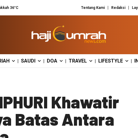
kkah 36°C
Tentang Kami
Redaksi
Lay
RIAH
SAUDI
DOA
TRAVEL
LIFESTYLE
I
|
|
|
|
|
MPHURI Khawatir
a Batas Antara
ta