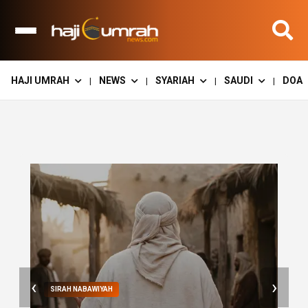
HAJI UMRAH
NEWS
SYARIAH
SAUDI
DOA
|
|
|
|
‹
›
SIRAH NABAWIYAH