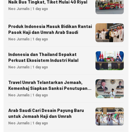
Naik Bus Tingkat, Tiket Mulai 40 Riyal
Neo Jurnalis | 1 day ago
Produk Indonesia Masuk Bidikan Rantai
Pasok Haji dan Umrah Arab Saudi
Neo Jurnalis | 1 day ago
Indonesia dan Thailand Sepakat
Perkuat Ekosistem Industri Halal
Neo Jurnalis | 1 day ago
Travel Umrah Telantarkan Jemaah,
Kemenhaj Siapkan Sanksi Penutupan
Izin hingga Pidana
Neo Jurnalis | 1 day ago
Arab Saudi Cari Desain Payung Baru
untuk Jemaah Haji dan Umrah
Neo Jurnalis | 1 day ago