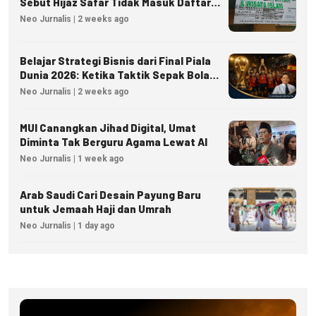
Sebut Hijaz Safar Tidak Masuk Daftar
Resmi PPIU
Neo Jurnalis | 2 weeks ago
Belajar Strategi Bisnis dari Final Piala
Dunia 2026: Ketika Taktik Sepak Bola
Menjadi Inspirasi Kesuksesan Bisnis
Neo Jurnalis | 2 weeks ago
MUI Canangkan Jihad Digital, Umat
Diminta Tak Berguru Agama Lewat AI
Neo Jurnalis | 1 week ago
Arab Saudi Cari Desain Payung Baru
untuk Jemaah Haji dan Umrah
Neo Jurnalis | 1 day ago