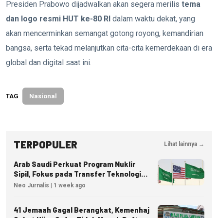
Presiden Prabowo dijadwalkan akan segera merilis
tema
dan logo resmi HUT ke-80 RI
dalam waktu dekat, yang
akan mencerminkan semangat gotong royong, kemandirian
bangsa, serta tekad melanjutkan cita-cita kemerdekaan di era
global dan digital saat ini.
TAG
Nasional
TERPOPULER
Lihat lainnya →
Arab Saudi Perkuat Program Nuklir
Sipil, Fokus pada Transfer Teknologi
dan Kedaulatan Energi
Neo Jurnalis | 1 week ago
41 Jemaah Gagal Berangkat, Kemenhaj