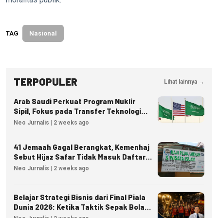
TAG
Nasional
TERPOPULER
Lihat lainnya →
Arab Saudi Perkuat Program Nuklir
Sipil, Fokus pada Transfer Teknologi
dan Kedaulatan Energi
Neo Jurnalis | 2 weeks ago
41 Jemaah Gagal Berangkat, Kemenhaj
Sebut Hijaz Safar Tidak Masuk Daftar
Resmi PPIU
Neo Jurnalis | 2 weeks ago
Belajar Strategi Bisnis dari Final Piala
Dunia 2026: Ketika Taktik Sepak Bola
Menjadi Inspirasi Kesuksesan Bisnis