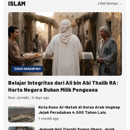
ISLAM
Lihat lainnya →
SIRAH NABAWIYAH
Belajar Integritas dari Ali bin Abi Thalib RA:
Harta Negara Bukan Milik Penguasa
Neo Jurnalis | 6 days ago
Kota Kuno Al-Natah di Gurun Arab Ungkap
Jejak Peradaban 4.000 Tahun Lalu
1 month ago
Jemaah Haji Ziarahi Sumur Ghars, Jejak