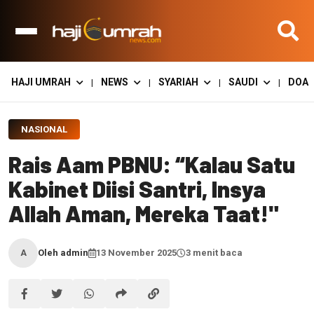
HAJI UMRAH
NEWS
SYARIAH
SAUDI
DOA
|
|
|
|
NASIONAL
Rais Aam PBNU: “Kalau Satu
Kabinet Diisi Santri, Insya
Allah Aman, Mereka Taat!"
Oleh admin
13 November 2025
3 menit baca
A