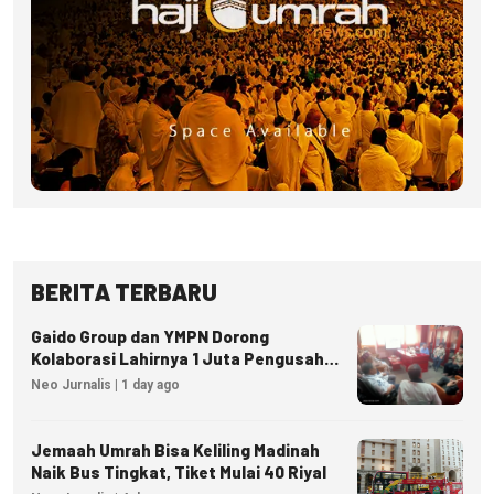
BERITA TERBARU
Gaido Group dan YMPN Dorong
Kolaborasi Lahirnya 1 Juta Pengusaha
Ekonomi Syariah
Neo Jurnalis | 1 day ago
Jemaah Umrah Bisa Keliling Madinah
Naik Bus Tingkat, Tiket Mulai 40 Riyal