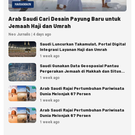
HARAMAIN
Arab Saudi Cari Desain Payung Baru untuk
Jemaah Haji dan Umrah
Neo Jurnalis | 4 days ago
Saudi Luncurkan Takamulat, Portal Digital
Integrasi Layanan Haji dan Umrah
1 week ago
Saudi Gunakan Data Geospasial Pantau
Pergerakan Jemaah di Makkah dan Situs
Suci
1 week ago
Arab Saudi Rajai Pertumbuhan Pariwisata
Dunia Melonjak 67 Persen
1 week ago
Arab Saudi Rajai Pertumbuhan Pariwisata
Dunia Melonjak 67 Persen
1 week ago