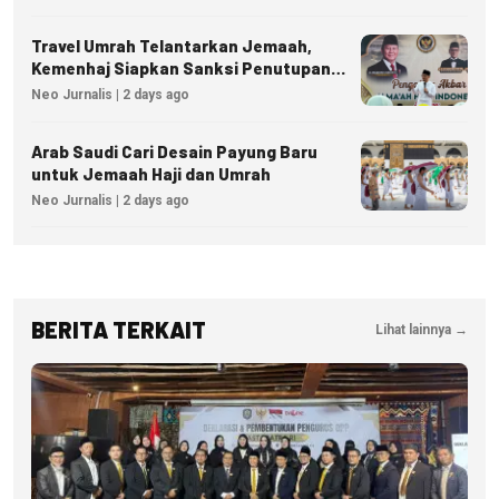
Travel Umrah Telantarkan Jemaah,
Kemenhaj Siapkan Sanksi Penutupan
Izin hingga Pidana
Neo Jurnalis | 2 days ago
Arab Saudi Cari Desain Payung Baru
untuk Jemaah Haji dan Umrah
Neo Jurnalis | 2 days ago
BERITA TERKAIT
Lihat lainnya →