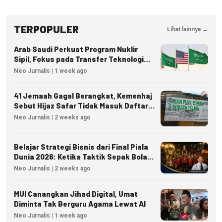
TERPOPULER
Lihat lainnya →
Arab Saudi Perkuat Program Nuklir
Sipil, Fokus pada Transfer Teknologi
dan Kedaulatan Energi
Neo Jurnalis | 1 week ago
41 Jemaah Gagal Berangkat, Kemenhaj
Sebut Hijaz Safar Tidak Masuk Daftar
Resmi PPIU
Neo Jurnalis | 2 weeks ago
Belajar Strategi Bisnis dari Final Piala
Dunia 2026: Ketika Taktik Sepak Bola
Menjadi Inspirasi Kesuksesan Bisnis
Neo Jurnalis | 2 weeks ago
MUI Canangkan Jihad Digital, Umat
Diminta Tak Berguru Agama Lewat AI
Neo Jurnalis | 1 week ago