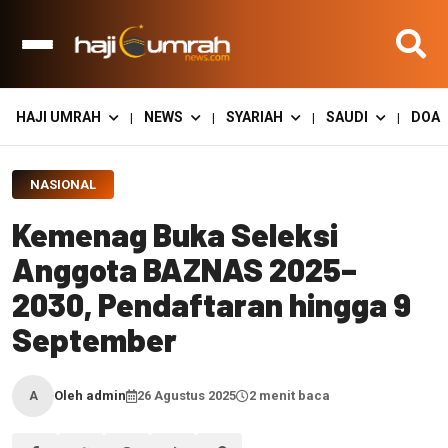
HAJI UMRAH
NEWS
SYARIAH
SAUDI
DOA
|
|
|
|
NASIONAL
Kemenag Buka Seleksi
Anggota BAZNAS 2025–
2030, Pendaftaran hingga 9
September
Oleh admin
26 Agustus 2025
2 menit baca
A