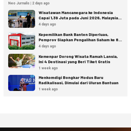
Neo Jurnalis | 2 days ago
Wisatawan Mancanegara ke Indonesia
Capai 1,39 Juta pada Juni 2026, Malaysia
Terbanyak
4 days ago
Kepemilikan Bank Banten Diperluas,
Pemprov Siapkan Pengalihan Saham ke 8
Pemda
4 days ago
Kemenpar Dorong Wisata Ramah Lansia,
Ini 4 Destinasi yang Beri Tiket Gratis
1 week ago
Menkomdigi Bongkar Modus Baru
Radikalisasi, Dimulai dari Uluran Bantuan
1 week ago