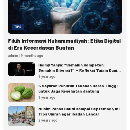
TIPS
Fikih Informasi Muhammadiyah: Etika Digital
di Era Kecerdasan Buatan
admin | 9 months ago
Helmy Yahya: “Semakin Kompeten,
Semakin Dibenci?” — Refleksi Tajam Dunia
Kerja dan Ketokohan
1 year ago
5 Sayuran Penurun Tekanan Darah Tinggi
untuk Jaga Kesehatan Jantung
1 year ago
Musim Panas Saudi sampai September, Ini
Tips Umrah agar Ibadah Lancar
2 years ago