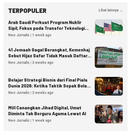
TERPOPULER
Lihat lainnya →
Arab Saudi Perkuat Program Nuklir
Sipil, Fokus pada Transfer Teknologi
dan Kedaulatan Energi
Neo Jurnalis | 1 week ago
41 Jemaah Gagal Berangkat, Kemenhaj
Sebut Hijaz Safar Tidak Masuk Daftar
Resmi PPIU
Neo Jurnalis | 2 weeks ago
Belajar Strategi Bisnis dari Final Piala
Dunia 2026: Ketika Taktik Sepak Bola
Menjadi Inspirasi Kesuksesan Bisnis
Neo Jurnalis | 2 weeks ago
MUI Canangkan Jihad Digital, Umat
Diminta Tak Berguru Agama Lewat AI
Neo Jurnalis | 1 week ago