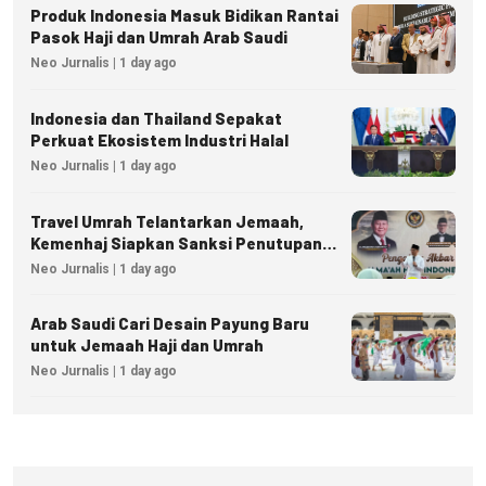
Produk Indonesia Masuk Bidikan Rantai
Pasok Haji dan Umrah Arab Saudi
Neo Jurnalis | 1 day ago
Indonesia dan Thailand Sepakat
Perkuat Ekosistem Industri Halal
Neo Jurnalis | 1 day ago
Travel Umrah Telantarkan Jemaah,
Kemenhaj Siapkan Sanksi Penutupan
Izin hingga Pidana
Neo Jurnalis | 1 day ago
Arab Saudi Cari Desain Payung Baru
untuk Jemaah Haji dan Umrah
Neo Jurnalis | 1 day ago