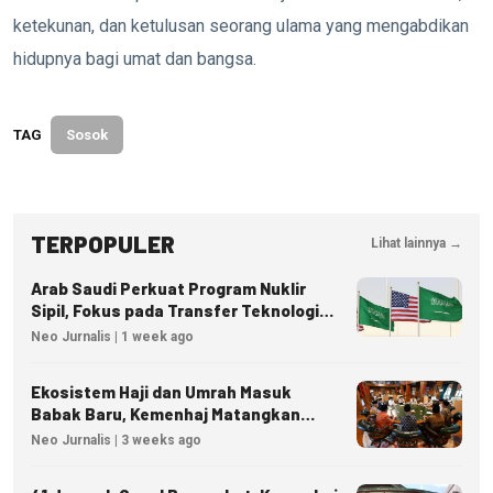
ketekunan, dan ketulusan seorang ulama yang mengabdikan
hidupnya bagi umat dan bangsa.
TAG
Sosok
TERPOPULER
Lihat lainnya →
Arab Saudi Perkuat Program Nuklir
Sipil, Fokus pada Transfer Teknologi
dan Kedaulatan Energi
Neo Jurnalis | 1 week ago
Ekosistem Haji dan Umrah Masuk
Babak Baru, Kemenhaj Matangkan
Regulasi Nasional
Neo Jurnalis | 3 weeks ago