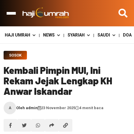
HAJI UMRAH
NEWS
SYARIAH
SAUDI
DOA
|
|
|
|
SOSOK
Kembali Pimpin MUI, Ini
Rekam Jejak Lengkap KH
Anwar Iskandar
Oleh admin
23 November 2025
4 menit baca
A