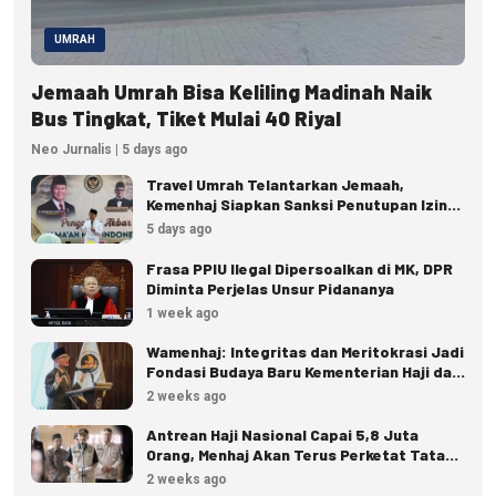
UMRAH
Jemaah Umrah Bisa Keliling Madinah Naik
Bus Tingkat, Tiket Mulai 40 Riyal
Neo Jurnalis | 5 days ago
Travel Umrah Telantarkan Jemaah,
Kemenhaj Siapkan Sanksi Penutupan Izin
hingga Pidana
5 days ago
Frasa PPIU Ilegal Dipersoalkan di MK, DPR
Diminta Perjelas Unsur Pidananya
1 week ago
Wamenhaj: Integritas dan Meritokrasi Jadi
Fondasi Budaya Baru Kementerian Haji dan
Umrah
2 weeks ago
Antrean Haji Nasional Capai 5,8 Juta
Orang, Menhaj Akan Terus Perketat Tata
Kelola
2 weeks ago