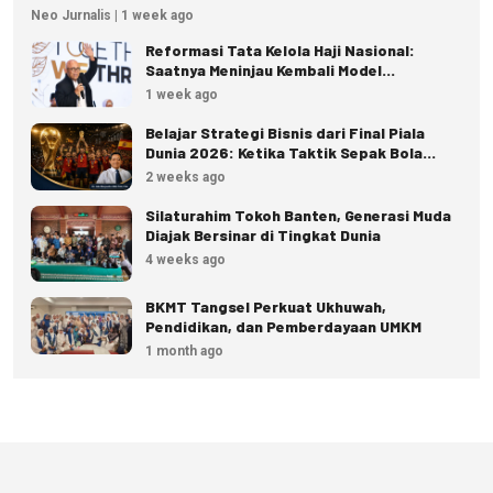
Neo Jurnalis | 1 week ago
Reformasi Tata Kelola Haji Nasional:
Saatnya Meninjau Kembali Model
Pengelolaan Haji Reguler
1 week ago
Belajar Strategi Bisnis dari Final Piala
Dunia 2026: Ketika Taktik Sepak Bola
Menjadi Inspirasi Kesuksesan Bisnis
2 weeks ago
Silaturahim Tokoh Banten, Generasi Muda
Diajak Bersinar di Tingkat Dunia
4 weeks ago
BKMT Tangsel Perkuat Ukhuwah,
Pendidikan, dan Pemberdayaan UMKM
1 month ago