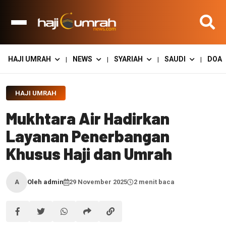
HAJI UMRAH
NEWS
SYARIAH
SAUDI
DOA
|
|
|
|
HAJI UMRAH
Mukhtara Air Hadirkan
Layanan Penerbangan
Khusus Haji dan Umrah
Oleh admin
29 November 2025
2 menit baca
A