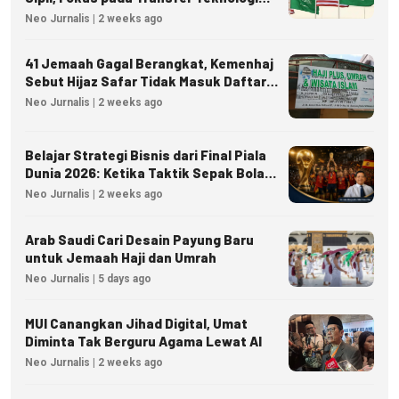
dan Kedaulatan Energi
Neo Jurnalis | 2 weeks ago
41 Jemaah Gagal Berangkat, Kemenhaj
Sebut Hijaz Safar Tidak Masuk Daftar
Resmi PPIU
Neo Jurnalis | 2 weeks ago
Belajar Strategi Bisnis dari Final Piala
Dunia 2026: Ketika Taktik Sepak Bola
Menjadi Inspirasi Kesuksesan Bisnis
Neo Jurnalis | 2 weeks ago
Arab Saudi Cari Desain Payung Baru
untuk Jemaah Haji dan Umrah
Neo Jurnalis | 5 days ago
MUI Canangkan Jihad Digital, Umat
Diminta Tak Berguru Agama Lewat AI
Neo Jurnalis | 2 weeks ago