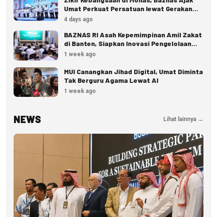
Umat Perkuat Persatuan lewat Gerakan
Zakat
4 days ago
BAZNAS RI Asah Kepemimpinan Amil Zakat
di Banten, Siapkan Inovasi Pengelolaan
Zakat
1 week ago
MUI Canangkan Jihad Digital, Umat Diminta
Tak Berguru Agama Lewat AI
1 week ago
NEWS
Lihat lainnya →