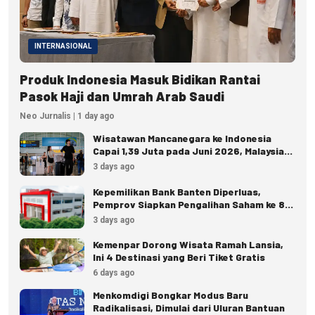
INTERNASIONAL
Produk Indonesia Masuk Bidikan Rantai
Pasok Haji dan Umrah Arab Saudi
Neo Jurnalis | 1 day ago
Wisatawan Mancanegara ke Indonesia
Capai 1,39 Juta pada Juni 2026, Malaysia
Terbanyak
3 days ago
Kepemilikan Bank Banten Diperluas,
Pemprov Siapkan Pengalihan Saham ke 8
Pemda
3 days ago
Kemenpar Dorong Wisata Ramah Lansia,
Ini 4 Destinasi yang Beri Tiket Gratis
6 days ago
Menkomdigi Bongkar Modus Baru
Radikalisasi, Dimulai dari Uluran Bantuan