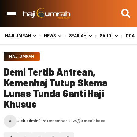
HAJI UMRAH
NEWS
SYARIAH
SAUDI
DOA
|
|
|
|
HAJI UMRAH
Demi Tertib Antrean,
Kemenhaj Tutup Skema
Lunas Tunda Ganti Haji
Khusus
Oleh admin
28 Desember 2025
3 menit baca
A