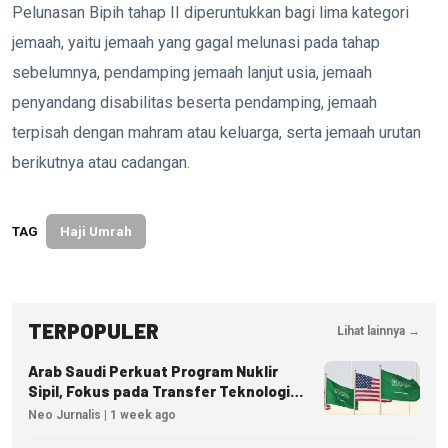
Pelunasan Bipih tahap II diperuntukkan bagi lima kategori
jemaah, yaitu jemaah yang gagal melunasi pada tahap
sebelumnya, pendamping jemaah lanjut usia, jemaah
penyandang disabilitas beserta pendamping, jemaah
terpisah dengan mahram atau keluarga, serta jemaah urutan
berikutnya atau cadangan.
TAG
Haji Umrah
TERPOPULER
Lihat lainnya →
Arab Saudi Perkuat Program Nuklir
Sipil, Fokus pada Transfer Teknologi
dan Kedaulatan Energi
Neo Jurnalis | 1 week ago