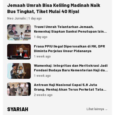
Jemaah Umrah Bisa Keliling Madinah Naik
Bus Tingkat, Tiket Mulai 40 Riyal
Neo Jurnalis | 1 day ago
Travel Umrah Telantarkan Jemaah,
Kemenhaj Siapkan Sanksi Penutupan Izin
hingga Pidana
1 day ago
Frasa PPIU Ilegal Dipersoalkan di MK, DPR
Diminta Perjelas Unsur Pidananya
1 week ago
Wamenhaj: Integritas dan Meritokrasi Jadi
Fondasi Budaya Baru Kementerian Haji dan
Umrah
1 week ago
Antrean Haji Nasional Capai 5,8 Juta
Orang, Menhaj Akan Terus Perketat Tata
Kelola
2 weeks ago
SYARIAH
Lihat lainnya →