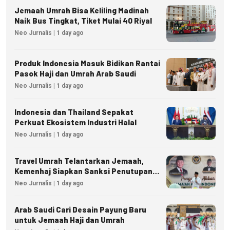
Jemaah Umrah Bisa Keliling Madinah
Naik Bus Tingkat, Tiket Mulai 40 Riyal
Neo Jurnalis | 1 day ago
Produk Indonesia Masuk Bidikan Rantai
Pasok Haji dan Umrah Arab Saudi
Neo Jurnalis | 1 day ago
Indonesia dan Thailand Sepakat
Perkuat Ekosistem Industri Halal
Neo Jurnalis | 1 day ago
Travel Umrah Telantarkan Jemaah,
Kemenhaj Siapkan Sanksi Penutupan
Izin hingga Pidana
Neo Jurnalis | 1 day ago
Arab Saudi Cari Desain Payung Baru
untuk Jemaah Haji dan Umrah