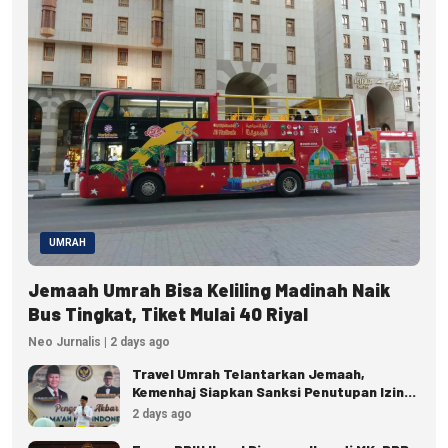
UMRAH
Jemaah Umrah Bisa Keliling Madinah Naik
Bus Tingkat, Tiket Mulai 40 Riyal
Neo Jurnalis | 2 days ago
Travel Umrah Telantarkan Jemaah,
Kemenhaj Siapkan Sanksi Penutupan Izin
hingga Pidana
2 days ago