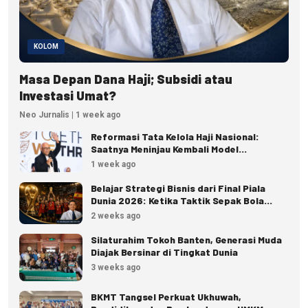
KOLOM
Masa Depan Dana Haji; Subsidi atau
Investasi Umat?
Neo Jurnalis | 1 week ago
Reformasi Tata Kelola Haji Nasional:
Saatnya Meninjau Kembali Model
Pengelolaan Haji Reguler
1 week ago
Belajar Strategi Bisnis dari Final Piala
Dunia 2026: Ketika Taktik Sepak Bola
Menjadi Inspirasi Kesuksesan Bisnis
2 weeks ago
Silaturahim Tokoh Banten, Generasi Muda
Diajak Bersinar di Tingkat Dunia
3 weeks ago
BKMT Tangsel Perkuat Ukhuwah,