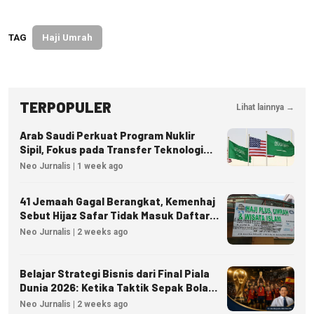
TAG
Haji Umrah
TERPOPULER
Lihat lainnya →
Arab Saudi Perkuat Program Nuklir
Sipil, Fokus pada Transfer Teknologi
dan Kedaulatan Energi
Neo Jurnalis | 1 week ago
41 Jemaah Gagal Berangkat, Kemenhaj
Sebut Hijaz Safar Tidak Masuk Daftar
Resmi PPIU
Neo Jurnalis | 2 weeks ago
Belajar Strategi Bisnis dari Final Piala
Dunia 2026: Ketika Taktik Sepak Bola
Menjadi Inspirasi Kesuksesan Bisnis
Neo Jurnalis | 2 weeks ago