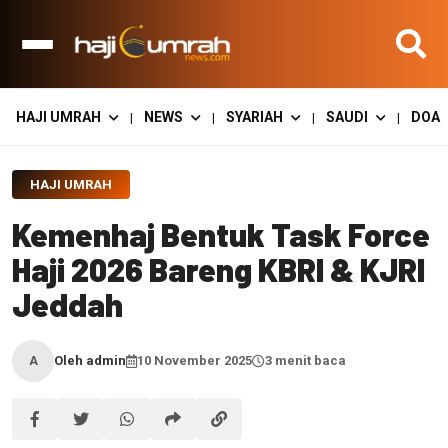
HAJI UMRAH
NEWS
SYARIAH
SAUDI
DOA
|
|
|
|
HAJI UMRAH
Kemenhaj Bentuk Task Force
Haji 2026 Bareng KBRI & KJRI
Jeddah
Oleh admin
10 November 2025
3 menit baca
A