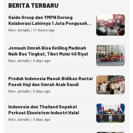
BERITA TERBARU
Gaido Group dan YMPN Dorong
Kolaborasi Lahirnya 1 Juta Pengusaha
Ekonomi Syariah
Neo Jurnalis | 11 hours ago
Jemaah Umrah Bisa Keliling Madinah
Naik Bus Tingkat, Tiket Mulai 40 Riyal
Neo Jurnalis | 3 days ago
Produk Indonesia Masuk Bidikan Rantai
Pasok Haji dan Umrah Arab Saudi
Neo Jurnalis | 3 days ago
Indonesia dan Thailand Sepakat
Perkuat Ekosistem Industri Halal
Neo Jurnalis | 3 days ago