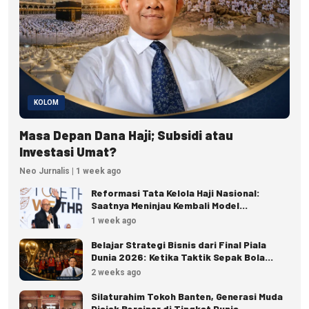
KOLOM
Masa Depan Dana Haji; Subsidi atau
Investasi Umat?
Neo Jurnalis | 1 week ago
Reformasi Tata Kelola Haji Nasional:
Saatnya Meninjau Kembali Model
Pengelolaan Haji Reguler
1 week ago
Belajar Strategi Bisnis dari Final Piala
Dunia 2026: Ketika Taktik Sepak Bola
Menjadi Inspirasi Kesuksesan Bisnis
2 weeks ago
Silaturahim Tokoh Banten, Generasi Muda
Diajak Bersinar di Tingkat Dunia