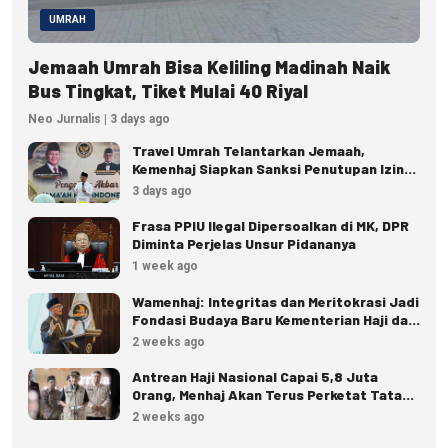
UMRAH
Jemaah Umrah Bisa Keliling Madinah Naik
Bus Tingkat, Tiket Mulai 40 Riyal
Neo Jurnalis | 3 days ago
Travel Umrah Telantarkan Jemaah,
Kemenhaj Siapkan Sanksi Penutupan Izin
hingga Pidana
3 days ago
Frasa PPIU Ilegal Dipersoalkan di MK, DPR
Diminta Perjelas Unsur Pidananya
1 week ago
Wamenhaj: Integritas dan Meritokrasi Jadi
Fondasi Budaya Baru Kementerian Haji dan
Umrah
2 weeks ago
Antrean Haji Nasional Capai 5,8 Juta
Orang, Menhaj Akan Terus Perketat Tata
Kelola
2 weeks ago