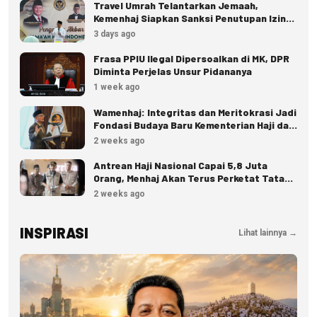
Travel Umrah Telantarkan Jemaah,
Kemenhaj Siapkan Sanksi Penutupan Izin
hingga Pidana
3 days ago
Frasa PPIU Ilegal Dipersoalkan di MK, DPR
Diminta Perjelas Unsur Pidananya
1 week ago
Wamenhaj: Integritas dan Meritokrasi Jadi
Fondasi Budaya Baru Kementerian Haji dan
Umrah
2 weeks ago
Antrean Haji Nasional Capai 5,8 Juta
Orang, Menhaj Akan Terus Perketat Tata
Kelola
2 weeks ago
INSPIRASI
Lihat lainnya →